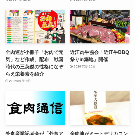
全肉連が小冊子「お肉で元
近江肉牛協会「近江牛BBQ
気」など作成、配布 戦国
祭りin築地」開催
時代の三英傑の性格になぞ
2026年3月10日
らえ栄養素を紹介
2026年5月19日
外食産業記者会が「外食ア
全肉連がミートデリカコン