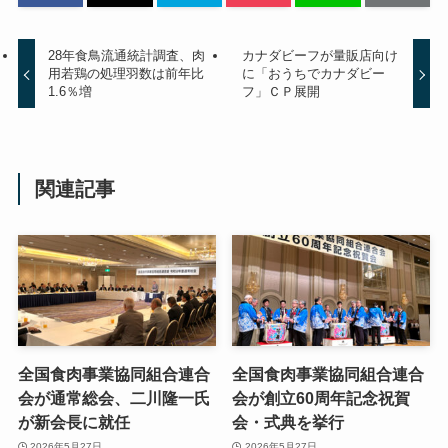
28年食鳥流通統計調査、肉
カナダビーフが量販店向け
用若鶏の処理羽数は前年比
に「おうちでカナダビー
1.6％増
フ」ＣＰ展開
関連記事
全国食肉事業協同組合連合
全国食肉事業協同組合連合
会が通常総会、二川隆一氏
会が創立60周年記念祝賀
が新会長に就任
会・式典を挙行
2026年5月27日
2026年5月27日