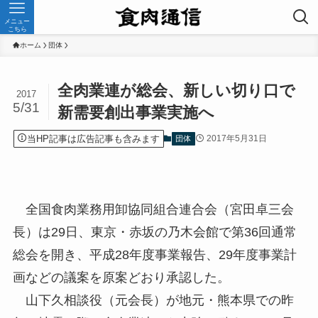
メニュー
こちら
ホーム
団体
全肉業連が総会、新しい切り口で
2017
5/31
新需要創出事業実施へ
当HP記事は広告記事も含みます
2017年5月31日
団体
全国食肉業務用卸協同組合連合会（宮田卓三会
長）は29日、東京・赤坂の乃木会館で第36回通常
総会を開き、平成28年度事業報告、29年度事業計
画などの議案を原案どおり承認した。
山下久相談役（元会長）が地元・熊本県での昨