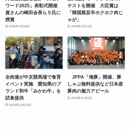
ワード2025」表彰式開催
テストを開催 大臣賞は
資さんの崎田会長ら５氏に
「韓国風旨辛ホクホク肉じ
授賞
ゃが」
2026年1月26日
2026年1月14日
全肉連が中京競馬場で食育
JPPA「俺豚」開催、豚
イベント実施 愛知県のブ
しゃぶ無料提供など日本産
ランド和牛「みかわ牛」を
豚肉の魅力アピール
試食提供
2025年12月2日
2025年12月10日