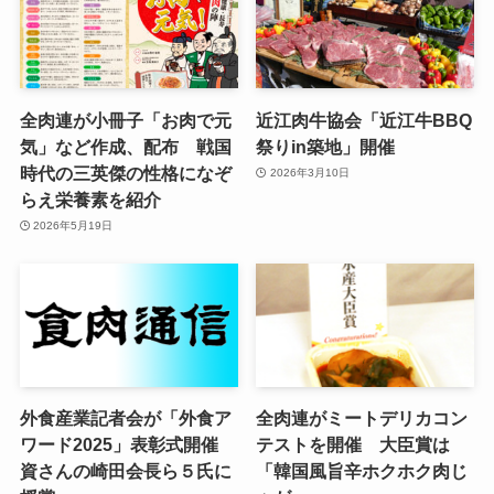
全肉連が小冊子「お肉で元
近江肉牛協会「近江牛BBQ
気」など作成、配布 戦国
祭りin築地」開催
時代の三英傑の性格になぞ
2026年3月10日
らえ栄養素を紹介
2026年5月19日
外食産業記者会が「外食ア
全肉連がミートデリカコン
ワード2025」表彰式開催
テストを開催 大臣賞は
資さんの崎田会長ら５氏に
「韓国風旨辛ホクホク肉じ