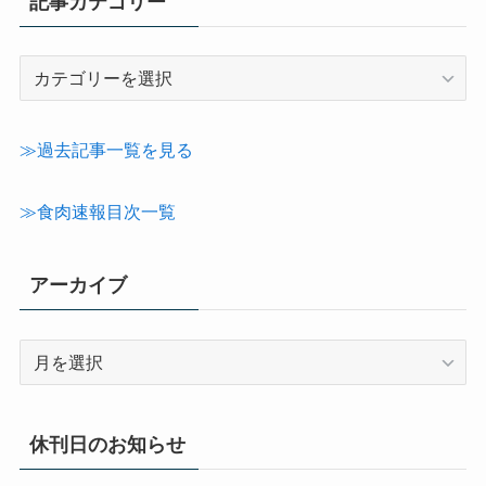
記事カテゴリー
記
事
カ
テ
≫過去記事一覧を見る
ゴ
リ
≫食肉速報目次一覧
ー
アーカイブ
ア
ー
カ
イ
休刊日のお知らせ
ブ