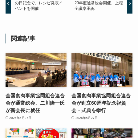
の日記念で、レシピ発表イ
29年度通常総会開催、上程
ベントを開催
全議案承認
関連記事
全国食肉事業協同組合連合
全国食肉事業協同組合連合
会が通常総会、二川隆一氏
会が創立60周年記念祝賀
が新会長に就任
会・式典を挙行
2026年5月27日
2026年5月27日