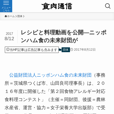
メニュー
こちら
ホーム
団体
レシピと料理動画を公開—ニッポ
2017
8/12
ンハム食の未来財団が
当HP記事は広告記事も含みます
2017年8月12日
団体
公益財団法人ニッポンハム食の未来財団
（事務
所＝茨城県つくば市、山田良司理事長）は、２０
１６年度に開催した「第２回食物アレルギー対応
食料理コンテスト」（主催＝同財団、後援＝農林
水産省、運営・協力＝女子栄養大学出版部）で受