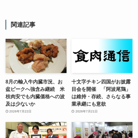
関連記事
8月の輸入牛内臓市況、お
十文字チキン四国がお披露
盆ピークへ強含み継続 米
目会を開催 「阿波尾鶏」
枝肉安でも内臓価格への波
は維持・存続、さらなる事
及は少ないか
業承継にも意欲
2026年7月22日
2026年7月21日