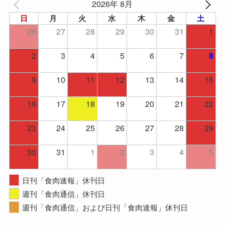
2026年 8月
日
月
火
水
木
金
土
26
27
28
29
30
31
1
2
3
4
5
6
7
8
9
10
11
12
13
14
15
16
17
18
19
20
21
22
23
24
25
26
27
28
29
30
31
1
2
3
4
5
日刊「食肉速報」休刊日
週刊「食肉通信」休刊日
週刊「食肉通信」および日刊「食肉速報」休刊日