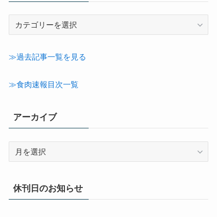
記
事
カ
テ
≫過去記事一覧を見る
ゴ
リ
≫食肉速報目次一覧
ー
アーカイブ
ア
ー
カ
イ
休刊日のお知らせ
ブ