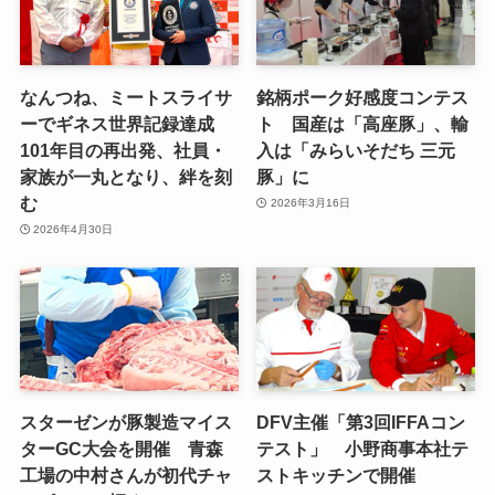
なんつね、ミートスライサ
銘柄ポーク好感度コンテス
ーでギネス世界記録達成
ト 国産は「高座豚」、輸
101年目の再出発、社員・
入は「みらいそだち 三元
家族が一丸となり、絆を刻
豚」に
む
2026年3月16日
2026年4月30日
スターゼンが豚製造マイス
DFV主催「第3回IFFAコン
ターGC大会を開催 青森
テスト」 小野商事本社テ
工場の中村さんが初代チャ
ストキッチンで開催