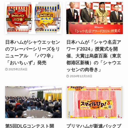
日本ハムがシャウエッセン
日本ハムが「シャウ名店ア
のフレーバーシリーズをリ
ワード2024」授賞式を開
ニューアル 「パワ辛」
催、大賞は烏森百薬（東京
「おいちぃず」発売
都港区新橋）の「シャウエ
ッセンの肉巻き」
2025年2月4日
2024年12月10日
第5回DLGコンテスト開
プリマハムが新連パックブ