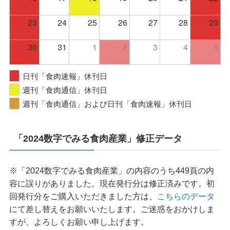
23
24
25
26
27
28
29
30
31
1
2
3
4
5
日刊「食肉速報」休刊日
週刊「食肉通信」休刊日
週刊「食肉通信」および日刊「食肉速報」休刊日
「2024数字でみる食肉産業」修正データ
※「2024数字でみる食肉産業」の内容のうち449頁の内
容に誤りがありました。現在発行分は修正済みです。初
回発行分をご購入いただきました方は、
こちらのデータ
にて差し替えをお願いいたします。ご迷惑をおかけしま
すが、よろしくお願い申し上げます。