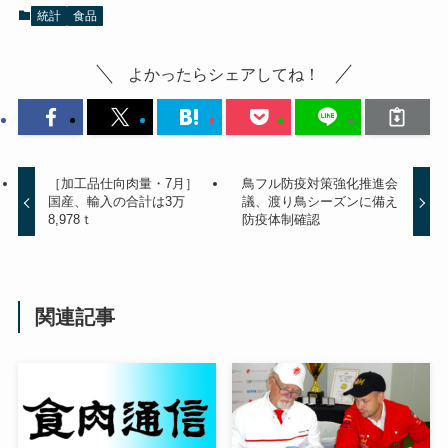
統計
食品
よかったらシェアしてね！
［加工品仕向肉量・7月］
鳥フル防疫対策強化推進会
国産、輸入の合計は3万
議、渡り鳥シーズンに備え
8,978ｔ
防疫体制確認
関連記事