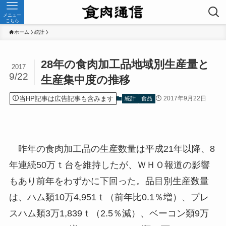
メニュー
こちら
ホーム
統計
28年の食肉加工品地域別生産量と
2017
9/22
生産集中度の推移
当HP記事は広告記事も含みます
2017年9月22日
統計
食品
昨年の食肉加工品の生産数量は平成21年以降、8
年連続50万ｔ台を維持したが、ＷＨＯ報道の影響
もあり前年をわずかに下回った。品目別生産数量
は、ハム類10万4,951ｔ（前年比0.1％増）、プレ
スハム類3万1,839ｔ（2.5％減）、ベーコン類9万