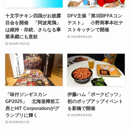
十文字チキン四国がお披露
DFV主催「第3回IFFAコン
目会を開催 「阿波尾鶏」
テスト」 小野商事本社テ
は維持・存続、さらなる事
ストキッチンで開催
業承継にも意欲
2025年9月12日
2026年7月21日
「味付ジンギスカン
伊藤ハム「ポークビッツ」
GP2025」 北海道樽前工
初のポップアップイベント
房とHIT Corporationがグ
を新橋で開催
ランプリに輝く
2025年6月10日
2025年6月17日