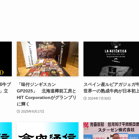
和牛ブ
「味付ジンギスカン
スペイン産ルビアガジェガ
D」立
GP2025」 北海道樽前工房と
世界一の熟成牛肉が日本初
HIT Corporationがグランプリ
2024年7月30日
に輝く
2025年6月17日