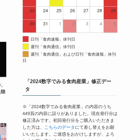
23
24
25
26
27
28
29
30
31
1
2
3
4
5
日刊「食肉速報」休刊日
週刊「食肉通信」休刊日
週刊「食肉通信」および日刊「食肉速報」休刊
日
「2024数字でみる食肉産業」修正デー
牛、
タ
上陸
※「2024数字でみる食肉産業」の内容のうち
449頁の内容に誤りがありました。現在発行分は
修正済みです。初回発行分をご購入いただきま
した方は、
こちらのデータ
にて差し替えをお願
いいたします。ご迷惑をおかけしますが、よろ