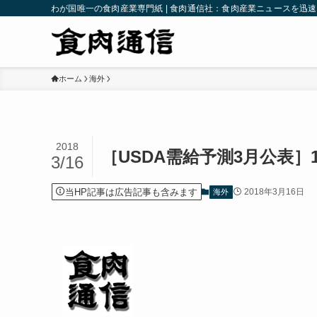
わが国唯一の食肉産業専門紙 | 食肉通信社：食肉産業ニュースを迅
ホーム
海外
2018
［USDA需給予測3月公表］
3/16
当HP記事は広告記事も含みます
2018年3月16日
海外