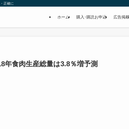
速・正確に
ホーム
購入･購読お申込
広告掲
18年食肉生産総量は3.8％増予測