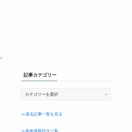
表
正
＞
記事カテゴリー
記
事
カ
テ
≫過去記事一覧を見る
ゴ
リ
ー
≫食肉速報目次一覧