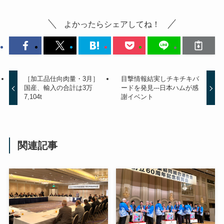
よかったらシェアしてね！
［加工品仕向肉量・3月］
目撃情報結実しチキチキバ
国産、輸入の合計は3万
ードを発見---日本ハムが感
7,104t
謝イベント
関連記事