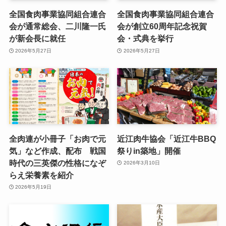
全国食肉事業協同組合連合
全国食肉事業協同組合連合
会が通常総会、二川隆一氏
会が創立60周年記念祝賀
が新会長に就任
会・式典を挙行
2026年5月27日
2026年5月27日
全肉連が小冊子「お肉で元
近江肉牛協会「近江牛BBQ
気」など作成、配布 戦国
祭りin築地」開催
時代の三英傑の性格になぞ
2026年3月10日
らえ栄養素を紹介
2026年5月19日