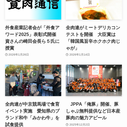
外食産業記者会が「外食ア
全肉連がミートデリカコン
ワード2025」表彰式開催
テストを開催 大臣賞は
資さんの崎田会長ら５氏に
「韓国風旨辛ホクホク肉じ
授賞
ゃが」
2026年1月26日
2026年1月14日
全肉連が中京競馬場で食育
JPPA「俺豚」開催、豚
イベント実施 愛知県のブ
しゃぶ無料提供など日本産
ランド和牛「みかわ牛」を
豚肉の魅力アピール
試食提供
2025年12月2日