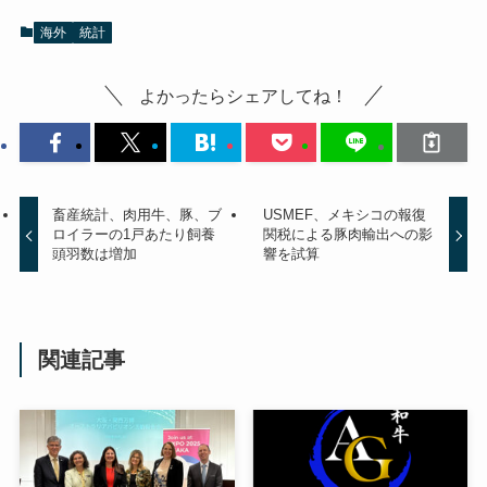
海外
統計
よかったらシェアしてね！
畜産統計、肉用牛、豚、ブ
USMEF、メキシコの報復
ロイラーの1戸あたり飼養
関税による豚肉輸出への影
頭羽数は増加
響を試算
関連記事