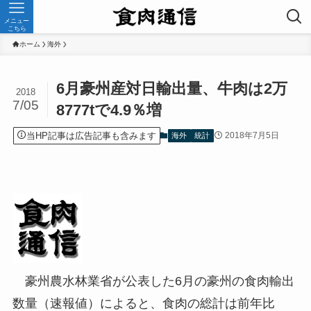
メニュー
こちら
ホーム
海外
6月豪州産対日輸出量、牛肉は2万
2018
7/05
8777tで4.9％増
当HP記事は広告記事も含みます
2018年7月5日
海外
統計
豪州農水林業省が公表した6月の豪州の食肉輸出
数量（速報値）によると、食肉の総計は前年比