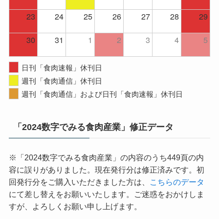
23
24
25
26
27
28
29
30
31
1
2
3
4
5
日刊「食肉速報」休刊日
週刊「食肉通信」休刊日
週刊「食肉通信」および日刊「食肉速報」休刊日
「2024数字でみる食肉産業」修正データ
※「2024数字でみる食肉産業」の内容のうち449頁の内
容に誤りがありました。現在発行分は修正済みです。初
回発行分をご購入いただきました方は、
こちらのデータ
にて差し替えをお願いいたします。ご迷惑をおかけしま
すが、よろしくお願い申し上げます。