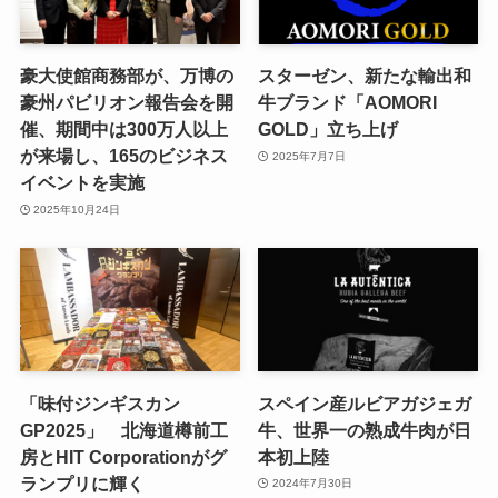
豪大使館商務部が、万博の
スターゼン、新たな輸出和
豪州パビリオン報告会を開
牛ブランド「AOMORI
催、期間中は300万人以上
GOLD」立ち上げ
が来場し、165のビジネス
2025年7月7日
イベントを実施
2025年10月24日
「味付ジンギスカン
スペイン産ルビアガジェガ
GP2025」 北海道樽前工
牛、世界一の熟成牛肉が日
房とHIT Corporationがグ
本初上陸
ランプリに輝く
2024年7月30日