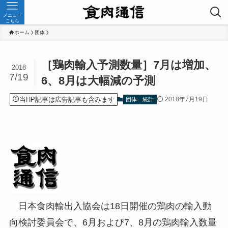
メニュー
こちら
ホーム
団体
［鶏肉輸入予測数量］7月は増加、
2018
7/19
6、8月は大幅減の予測
当HP記事は広告記事も含みます
2018年7月19日
団体
統計
日本食肉輸出入協会は18日開催の鶏肉の輸入動
向検討委員会で、6月および7、8月の鶏肉輸入数量