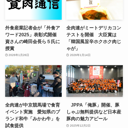
外食産業記者会が「外食ア
全肉連がミートデリカコン
ワード2025」表彰式開催
テストを開催 大臣賞は
資さんの崎田会長ら５氏に
「韓国風旨辛ホクホク肉じ
授賞
ゃが」
2026年1月26日
2026年1月14日
全肉連が中京競馬場で食育
JPPA「俺豚」開催、豚
イベント実施 愛知県のブ
しゃぶ無料提供など日本産
ランド和牛「みかわ牛」を
豚肉の魅力アピール
試食提供
2025年12月2日