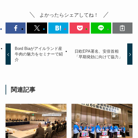
よかったらシェアしてね！
Bord Biaがアイルランド産
日欧EPA署名、安倍首相
牛肉の魅力をセミナーで紹
「早期発効に向けて協力」
介
関連記事