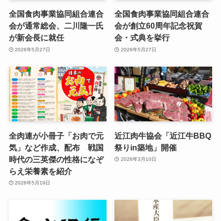
全国食肉事業協同組合連合
全国食肉事業協同組合連合
会が通常総会、二川隆一氏
会が創立60周年記念祝賀
が新会長に就任
会・式典を挙行
2026年5月27日
2026年5月27日
全肉連が小冊子「お肉で元
近江肉牛協会「近江牛BBQ
気」など作成、配布 戦国
祭りin築地」開催
時代の三英傑の性格になぞ
2026年3月10日
らえ栄養素を紹介
2026年5月19日