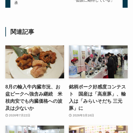
「会談に期待している」
承
関連記事
8月の輸入牛内臓市況、お
銘柄ポーク好感度コンテス
盆ピークへ強含み継続 米
ト 国産は「高座豚」、輸
枝肉安でも内臓価格への波
入は「みらいそだち 三元
及は少ないか
豚」に
2026年7月22日
2026年3月16日