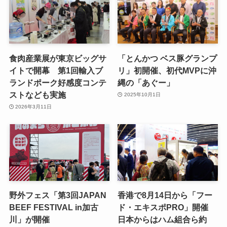
食肉産業展が東京ビッグサ
「とんかつ ベス豚グランプ
イトで開幕 第1回輸入ブ
リ」初開催、初代MVPに沖
ランドポーク好感度コンテ
縄の「あぐー」
ストなども実施
2025年10月1日
2026年3月11日
野外フェス「第3回JAPAN
香港で8月14日から「フー
BEEF FESTIVAL in加古
ド・エキスポPRO」開催
川」が開催
日本からはハム組合ら約