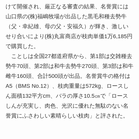
けて開催され、厳正なる審査の結果、名誉賞には
山口県の(株)福嶋牧場が出品した黒毛和種去勢牛
（父・幸紀雄、母の父・安福久）が輝き、激しい
せり合いにより(株)丸富商店が枝肉単価1万6,185円
で購買した。
ことしは全国27都道府県から、第1部は交雑種去
勢牛70頭、第2部は和牛去勢牛270頭、第3部は和牛
雌牛160頭、合計500頭が出品。名誉賞牛の格付は
A5（BMS No.12）、枝肉重量は572kg、ロースし
ん面積132平方cm、バラの厚さ10.5㎝で「ロース
しんが充実し、肉色、光沢に優れた無駄のない名
誉賞にふさわしい素晴らしい枝肉」と評された。