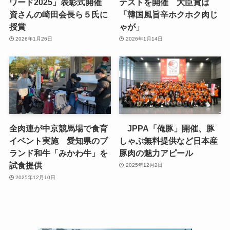
ワード2025」表彰式開催
テストを開催 大臣賞は
資さんの崎田会長ら５氏に
「韓国風旨辛ホクホク肉じ
授賞
ゃが」
2026年1月26日
2026年1月14日
全肉連が中京競馬場で食育
JPPA「俺豚」開催、豚
イベント実施 愛知県のブ
しゃぶ無料提供など日本産
ランド和牛「みかわ牛」を
豚肉の魅力アピール
試食提供
2025年12月2日
2025年12月10日