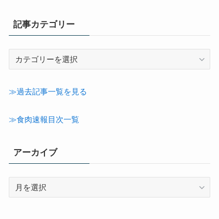
記事カテゴリー
記
事
カ
テ
≫過去記事一覧を見る
ゴ
リ
≫食肉速報目次一覧
ー
アーカイブ
ア
ー
カ
イ