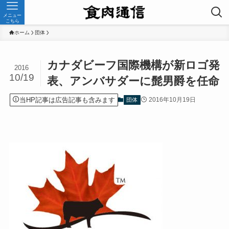
メニュー
こちら
ホーム
団体
カナダビーフ国際機構が新ロゴ発
2016
10/19
表、アンバサダーに髭男爵を任命
当HP記事は広告記事も含みます
2016年10月19日
団体