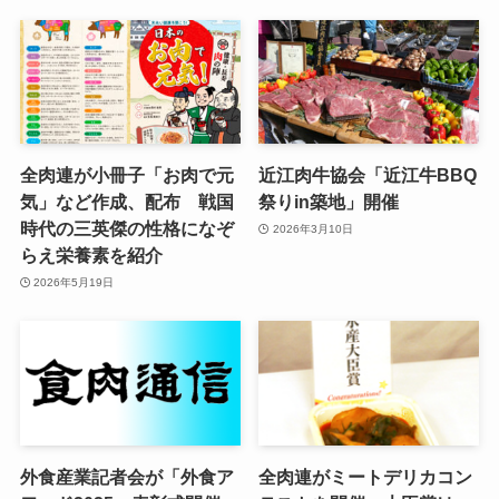
全肉連が小冊子「お肉で元
近江肉牛協会「近江牛BBQ
気」など作成、配布 戦国
祭りin築地」開催
時代の三英傑の性格になぞ
2026年3月10日
らえ栄養素を紹介
2026年5月19日
外食産業記者会が「外食ア
全肉連がミートデリカコン