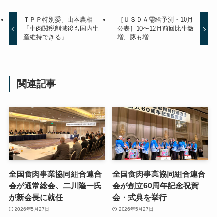
ＴＰＰ特別委、山本農相
［ＵＳＤＡ需給予測・10月
「牛肉関税削減後も国内生
公表］10〜12月前回比牛微
産維持できる」
増、豚も増
関連記事
全国食肉事業協同組合連合
全国食肉事業協同組合連合
会が通常総会、二川隆一氏
会が創立60周年記念祝賀
が新会長に就任
会・式典を挙行
2026年5月27日
2026年5月27日