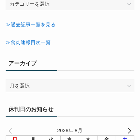
記
事
カ
テ
≫過去記事一覧を見る
ゴ
リ
≫食肉速報目次一覧
ー
アーカイブ
ア
ー
カ
イ
休刊日のお知らせ
ブ
2026年 8月
日
月
火
水
木
金
土