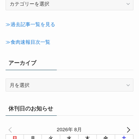
記
事
カ
テ
≫過去記事一覧を見る
ゴ
リ
≫食肉速報目次一覧
ー
アーカイブ
ア
ー
カ
イ
休刊日のお知らせ
ブ
2026年 8月
日
月
火
水
木
金
土