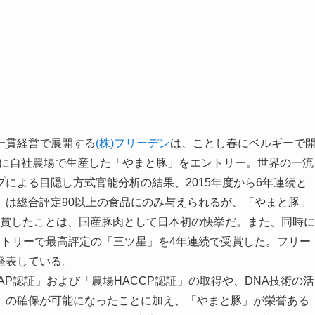
一貫経営で展開する
(株)フリーデン
は、ことし春にベルギーで
査会に自社農場で生産した「やまと豚」をエントリー。世界の一流
による目隠し方式官能分析の結果、2015年度から6年連続と
」は総合評定90以上の食品にのみ与えられるが、「やまと豚」
で受賞したことは、国産豚肉として日本初の快挙だ。また、同時に
ントリーで最高評定の「三ツ星」を4年連続で受賞した。フリー
発表している。
P認証」および「農場HACCP認証」の取得や、DNA技術の活
」の確保が可能になったことに加え、「やまと豚」が栄誉ある