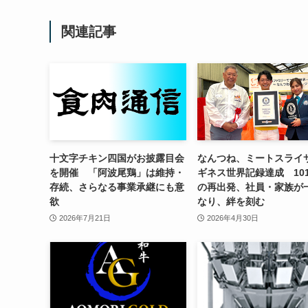
関連記事
十文字チキン四国がお披露目会
なんつね、ミートスライ
を開催 「阿波尾鶏」は維持・
ギネス世界記録達成 10
存続、さらなる事業承継にも意
の再出発、社員・家族が
欲
なり、絆を刻む
2026年7月21日
2026年4月30日