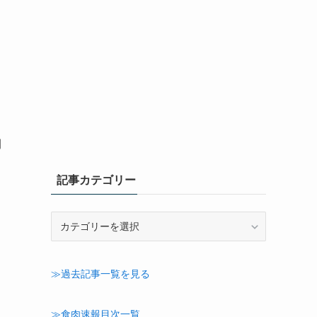
開
記事カテゴリー
記
事
カ
テ
≫過去記事一覧を見る
ゴ
リ
ー
≫食肉速報目次一覧