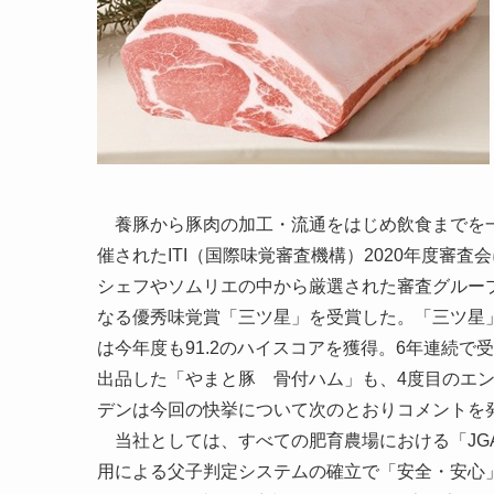
養豚から豚肉の加工・流通をはじめ飲食までを
催されたITI（国際味覚審査機構）2020年度審
シェフやソムリエの中から厳選された審査グループ
なる優秀味覚賞「三ツ星」を受賞した。「三ツ星
は今年度も91.2のハイスコアを獲得。6年連続
出品した「やまと豚 骨付ハム」も、4度目のエ
デンは今回の快挙について次のとおりコメントを
当社としては、すべての肥育農場における「JGA
用による父子判定システムの確立で「安全・安心