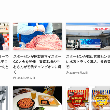
サーで
スターゼンが豚製造マイスター
スターゼンが郡山営業セン
1年目
GC大会を開催 青森工場の中
に水素トラック導入、食肉
一丸と
村さんが初代チャンピオンに輝
初
く
2025年8月22日
2026年2月17日