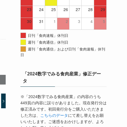
23
24
25
26
27
28
29
30
31
1
2
3
4
5
日刊「食肉速報」休刊日
週刊「食肉通信」休刊日
週刊「食肉通信」および日刊「食肉速報」休刊
日
「2024数字でみる食肉産業」修正デー
タ
※「2024数字でみる食肉産業」の内容のうち
449頁の内容に誤りがありました。現在発行分は
修正済みです。初回発行分をご購入いただきま
した方は、
こちらのデータ
にて差し替えをお願
いいたします。ご迷惑をおかけしますが、よろ