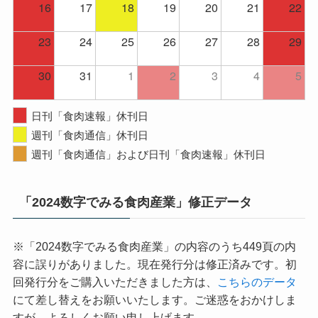
16
17
18
19
20
21
22
23
24
25
26
27
28
29
30
31
1
2
3
4
5
日刊「食肉速報」休刊日
週刊「食肉通信」休刊日
週刊「食肉通信」および日刊「食肉速報」休刊日
「2024数字でみる食肉産業」修正データ
※「2024数字でみる食肉産業」の内容のうち449頁の内
容に誤りがありました。現在発行分は修正済みです。初
回発行分をご購入いただきました方は、
こちらのデータ
にて差し替えをお願いいたします。ご迷惑をおかけしま
すが、よろしくお願い申し上げます。