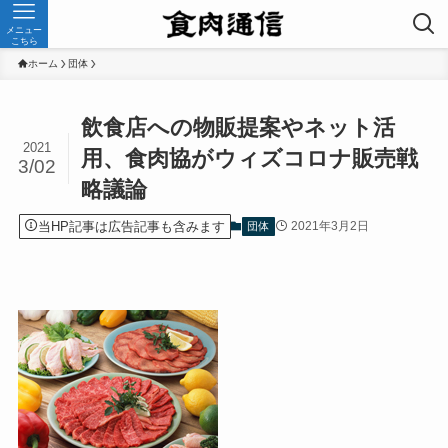
メニュー
こちら
ホーム
団体
飲食店への物販提案やネット活
2021
用、食肉協がウィズコロナ販売戦
3/02
略議論
当HP記事は広告記事も含みます
2021年3月2日
団体