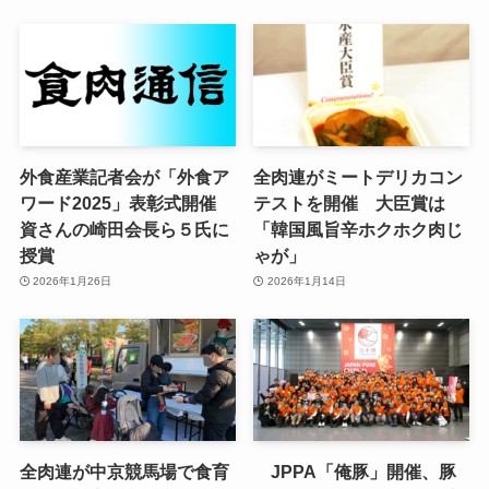
外食産業記者会が「外食ア
全肉連がミートデリカコン
ワード2025」表彰式開催
テストを開催 大臣賞は
資さんの崎田会長ら５氏に
「韓国風旨辛ホクホク肉じ
授賞
ゃが」
2026年1月26日
2026年1月14日
全肉連が中京競馬場で食育
JPPA「俺豚」開催、豚