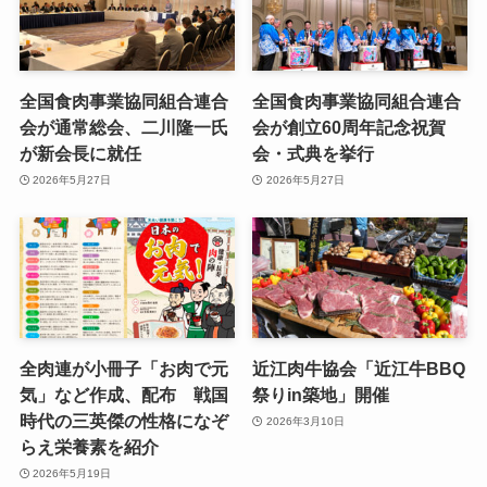
全国食肉事業協同組合連合
全国食肉事業協同組合連合
会が通常総会、二川隆一氏
会が創立60周年記念祝賀
が新会長に就任
会・式典を挙行
2026年5月27日
2026年5月27日
全肉連が小冊子「お肉で元
近江肉牛協会「近江牛BBQ
気」など作成、配布 戦国
祭りin築地」開催
時代の三英傑の性格になぞ
2026年3月10日
らえ栄養素を紹介
2026年5月19日