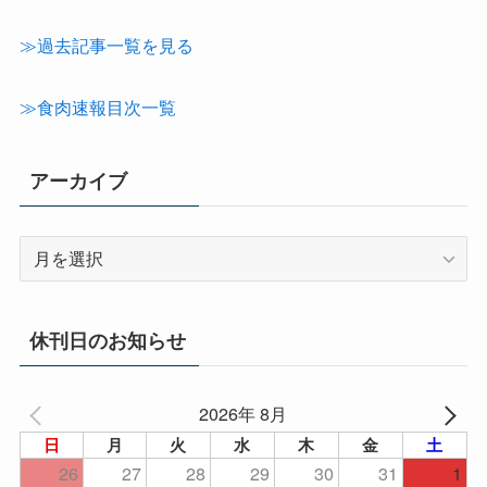
カ
テ
≫過去記事一覧を見る
ゴ
リ
≫食肉速報目次一覧
ー
アーカイブ
ア
ー
カ
イ
休刊日のお知らせ
ブ
2026年 8月
日
月
火
水
木
金
土
26
27
28
29
30
31
1