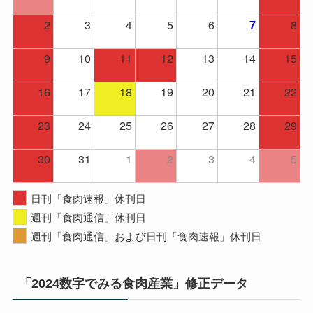
2
3
4
5
6
8
7
9
10
11
12
13
14
15
16
17
18
19
20
21
22
23
24
25
26
27
28
29
30
31
1
2
3
4
5
日刊「食肉速報」休刊日
週刊「食肉通信」休刊日
週刊「食肉通信」および日刊「食肉速報」休刊日
「2024数字でみる食肉産業」修正データ