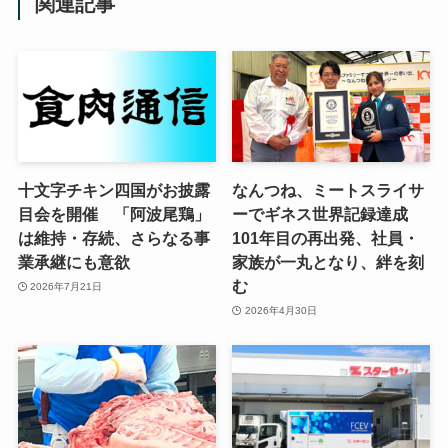
関連記事
十文字チキン四国がお披露
なんつね、ミートスライサ
目会を開催 「阿波尾鶏」
ーでギネス世界記録達成
は維持・存続、さらなる事
101年目の再出発、社員・
業承継にも意欲
家族が一丸となり、絆を刻
む
2026年7月21日
2026年4月30日