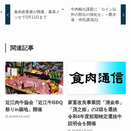
牛肉輸出課題に「ロイン以
食肉産業展が開幕、幕張メ
外の部位の強化を」---農水
ッセで3月11日まで
省・伴氏講演(1)
関連記事
近江肉牛協会「近江牛BBQ
家畜改良事業団「清金幸」
祭りin築地」開催
「茂之姫」の2頭を選抜
令和4年度前期検定選抜牛
2026年3月10日
説明会を開催
2026年2月10日