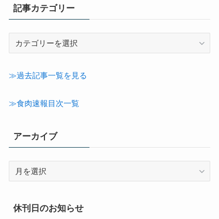
記事カテゴリー
記
事
カ
テ
≫過去記事一覧を見る
ゴ
リ
≫食肉速報目次一覧
ー
アーカイブ
ア
ー
カ
イ
休刊日のお知らせ
ブ