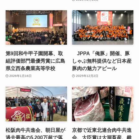
第9回和牛甲子園開幕、取
JPPA「俺豚」開催、豚
組評価部門最優秀賞に広島
しゃぶ無料提供など日本産
県立西条農業高等学校
豚肉の魅力アピール
2026年1月16日
2025年12月2日
松阪肉牛共進会、朝日屋が
京都で近東北連合肉牛共進
過去最高の5,200万超で落
会、大臣賞は大洞畜産、雌