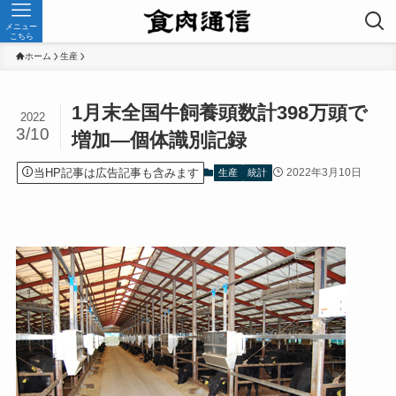
メニュー
こちら
ホーム
生産
1月末全国牛飼養頭数計398万頭で
2022
3/10
増加—個体識別記録
当HP記事は広告記事も含みます
2022年3月10日
生産
統計