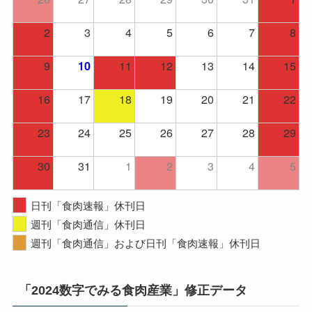
2
3
4
5
6
7
8
9
11
12
13
14
15
10
16
17
18
19
20
21
22
23
24
25
26
27
28
29
30
31
1
2
3
4
5
日刊「食肉速報」休刊日
週刊「食肉通信」休刊日
週刊「食肉通信」および日刊「食肉速報」休刊日
「2024数字でみる食肉産業」修正データ