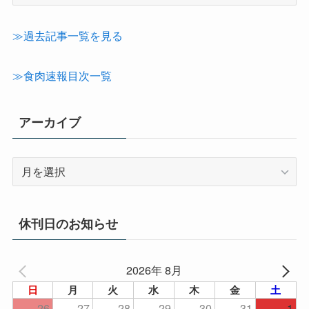
事
カ
テ
≫過去記事一覧を見る
ゴ
リ
≫食肉速報目次一覧
ー
アーカイブ
ア
ー
カ
イ
休刊日のお知らせ
ブ
2026年 8月
日
月
火
水
木
金
土
26
27
28
29
30
31
1