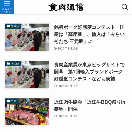
メニュー
こちら
銘柄ポーク好感度コンテスト 国
未分類
産は「高座豚」、輸入は「みらい
そだち 三元豚」に
2026年3月16日
食肉産業展が東京ビッグサイトで
その他
開幕 第1回輸入ブランドポーク
好感度コンテストなども実施
2026年3月11日
近江肉牛協会「近江牛BBQ祭りin
生産
築地」開催
2026年3月10日