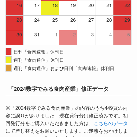
16
17
18
19
20
21
22
23
24
25
26
27
28
29
30
31
1
2
3
4
5
日刊「食肉速報」休刊日
週刊「食肉通信」休刊日
週刊「食肉通信」および日刊「食肉速報」休刊日
「2024数字でみる食肉産業」修正データ
※「2024数字でみる食肉産業」の内容のうち449頁の内
容に誤りがありました。現在発行分は修正済みです。初
回発行分をご購入いただきました方は、
こちらのデータ
にて差し替えをお願いいたします。ご迷惑をおかけしま