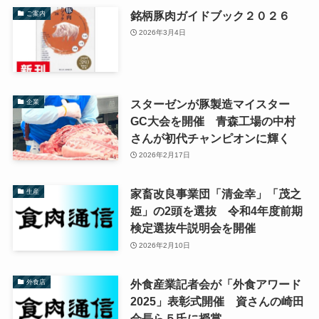
銘柄豚肉ガイドブック２０２６
ご案内
2026年3月4日
スターゼンが豚製造マイスター
企業
GC大会を開催 青森工場の中村
さんが初代チャンピオンに輝く
2026年2月17日
家畜改良事業団「清金幸」「茂之
生産
姫」の2頭を選抜 令和4年度前期
検定選抜牛説明会を開催
2026年2月10日
外食産業記者会が「外食アワード
外食店
2025」表彰式開催 資さんの崎田
会長ら５氏に授賞