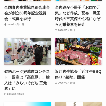
全国食肉事業協同組合連合
全肉連が小冊子「お肉で元
会が創立60周年記念祝賀
気」など作成、配布 戦国
会・式典を挙行
時代の三英傑の性格になぞ
らえ栄養素を紹介
2026年5月27日
2026年5月19日
銘柄ポーク好感度コンテス
近江肉牛協会「近江牛BBQ
ト 国産は「高座豚」、輸
祭りin築地」開催
入は「みらいそだち 三元
2026年3月10日
豚」に
2026年3月16日