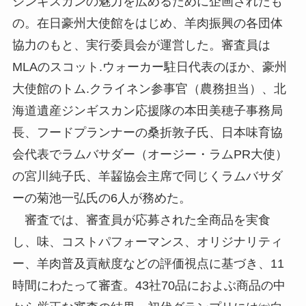
ジンギスカンの魅力を広めるために企画されたも
の。在日豪州大使館をはじめ、羊肉振興の各団体
協力のもと、実行委員会が運営した。審査員は
MLAのスコット.ウォーカー駐日代表のほか、豪州
大使館のトム.クライネン参事官（農務担当）、北
海道遺産ジンギスカン応援隊の本田美穂子事務局
長、フードプランナーの桑折敦子氏、日本味育協
会代表でラムバサダー（オージー・ラムPR大使）
の宮川純子氏、羊齧協会主席で同じくラムバサダ
ーの菊池一弘氏の6人が務めた。
審査では、審査員が応募された全商品を実食
し、味、コストパフォーマンス、オリジナリティ
ー、羊肉普及貢献度などの評価視点に基づき、11
時間にわたって審査。43社70品におよぶ商品の中