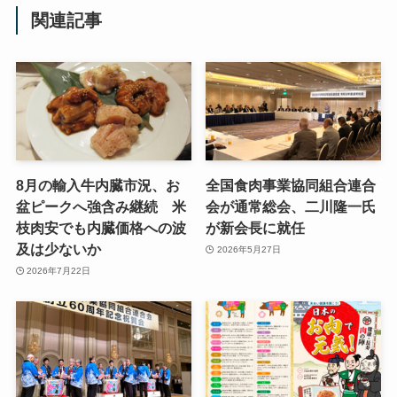
関連記事
8月の輸入牛内臓市況、お
全国食肉事業協同組合連合
盆ピークへ強含み継続 米
会が通常総会、二川隆一氏
枝肉安でも内臓価格への波
が新会長に就任
及は少ないか
2026年5月27日
2026年7月22日