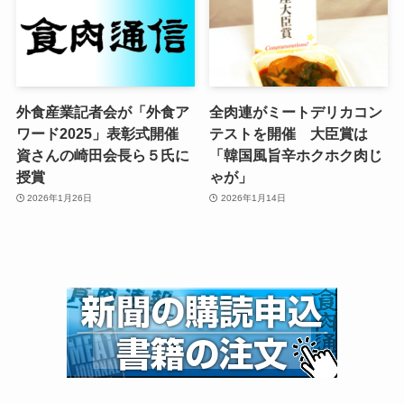
外食産業記者会が「外食ア
全肉連がミートデリカコン
ワード2025」表彰式開催
テストを開催 大臣賞は
資さんの崎田会長ら５氏に
「韓国風旨辛ホクホク肉じ
授賞
ゃが」
2026年1月26日
2026年1月14日