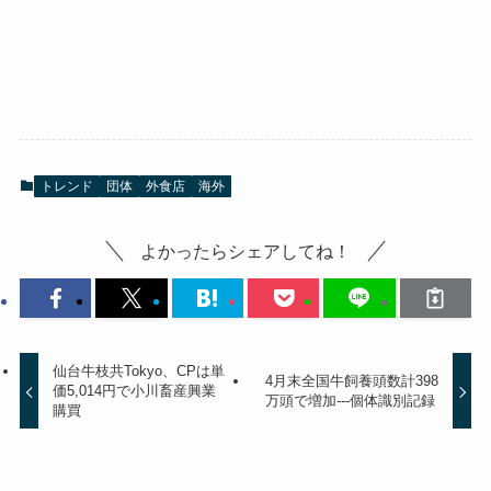
トレンド
団体
外食店
海外
よかったらシェアしてね！
仙台牛枝共Tokyo、CPは単
4月末全国牛飼養頭数計398
価5,014円で小川畜産興業
万頭で増加---個体識別記録
購買