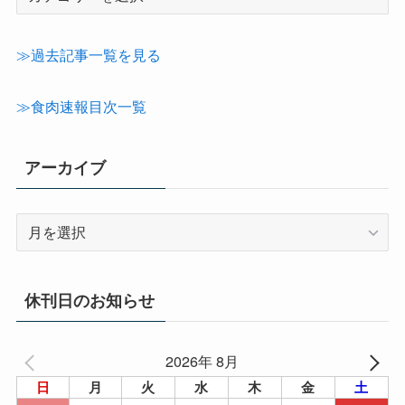
事
カ
テ
≫過去記事一覧を見る
ゴ
リ
≫食肉速報目次一覧
ー
アーカイブ
ア
ー
カ
イ
休刊日のお知らせ
ブ
2026年 8月
日
月
火
水
木
金
土