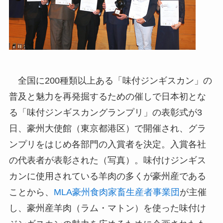
全国に200種類以上ある「味付ジンギスカン」の
普及と魅力を再発掘するための催しで日本初とな
る「味付ジンギスカングランプリ」の表彰式が3
日、豪州大使館（東京都港区）で開催され、グラ
ンプリをはじめ各部門の入賞者を決定。入賞各社
の代表者が表彰された（写真）。味付けジンギス
カンに使用されている羊肉の多くが豪州産である
ことから、
MLA豪州食肉家畜生産者事業団
が主催
し、豪州産羊肉（ラム・マトン）を使った味付け