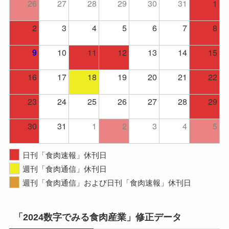
26
27
28
29
30
31
1
2
3
4
5
6
7
8
10
11
12
13
14
15
9
16
17
18
19
20
21
22
23
24
25
26
27
28
29
30
31
1
2
3
4
5
日刊「食肉速報」休刊日
週刊「食肉通信」休刊日
週刊「食肉通信」および日刊「食肉速報」休刊日
「2024数字でみる食肉産業」修正データ