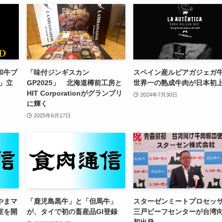
和牛ブ
「味付ジンギスカン
スペイン産ルビアガジェガ
D」立
GP2025」 北海道樽前工房と
世界一の熟成牛肉が日本初
HIT Corporationがグランプリ
2024年7月30日
に輝く
2025年6月17日
やまマ
「鹿児島黒牛」と「但馬牛」
スターゼンミートプロセッ
室を開
が、タイで初の畜産品GI登録
三戸ビーフセンターが台湾
初出発