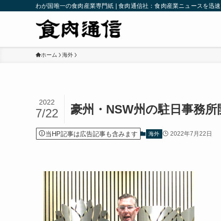
わが国唯一の食肉産業専門紙 | 食肉通信社：食肉産業ニュースを迅
ホーム
海外
2022
豪州・NSW州の駐日事務
7/22
当HP記事は広告記事も含みます
2022年7月22日
海外