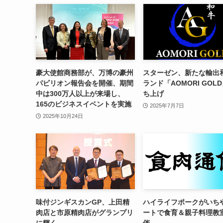
豪大使館商務部が、万博の豪州
スターゼン、新たな輸出
パビリオン報告会を開催、期間
ランド「AOMORI GOL
中は300万人以上が来場し、
ち上げ
165のビジネスイベントを実施
2025年7月7日
2025年10月24日
味付ジンギスカンGP、上田精
ハイライフポークがいち
肉店と市原精肉店がグランプリ
ートで食育＆親子料理教
に輝く
催