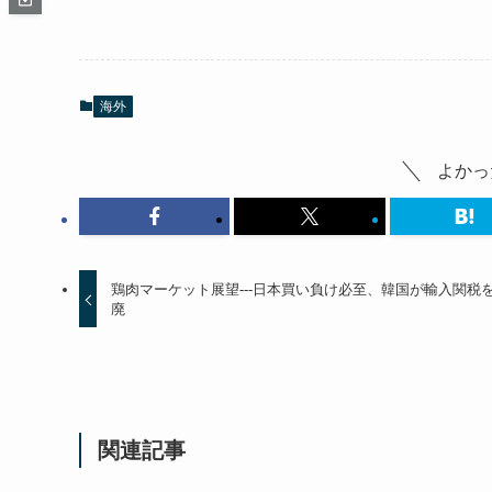
海外
よかっ
鶏肉マーケット展望---日本買い負け必至、韓国が輸入関税
廃
関連記事