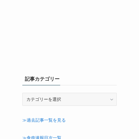
記事カテゴリー
記
事
カ
テ
≫過去記事一覧を見る
ゴ
リ
ー
≫食肉速報目次一覧