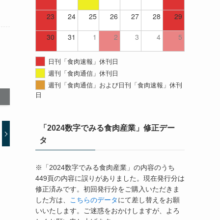
23
24
25
26
27
28
29
30
31
1
2
3
4
5
日刊「食肉速報」休刊日
週刊「食肉通信」休刊日
週刊「食肉通信」および日刊「食肉速報」休刊
日
「2024数字でみる食肉産業」修正デー
タ
※「2024数字でみる食肉産業」の内容のうち
449頁の内容に誤りがありました。現在発行分は
修正済みです。初回発行分をご購入いただきま
した方は、
こちらのデータ
にて差し替えをお願
いいたします。ご迷惑をおかけしますが、よろ