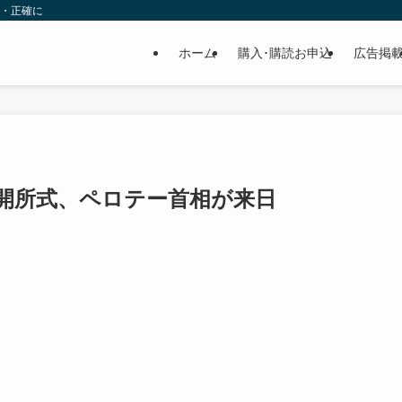
速・正確に
ホーム
購入･購読お申込
広告掲
所開所式、ペロテー首相が来日