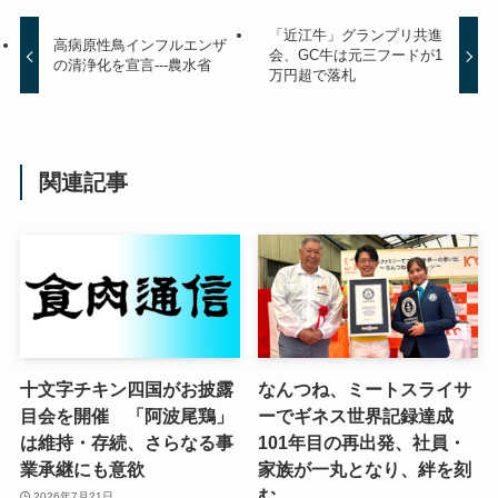
「近江牛」グランプリ共進
高病原性鳥インフルエンザ
会、GC牛は元三フードが1
の清浄化を宣言---農水省
万円超で落札
関連記事
十文字チキン四国がお披露
なんつね、ミートスライサ
目会を開催 「阿波尾鶏」
ーでギネス世界記録達成
は維持・存続、さらなる事
101年目の再出発、社員・
業承継にも意欲
家族が一丸となり、絆を刻
む
2026年7月21日