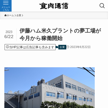
メニュー
こちら
ホーム
企業
伊藤ハム米久プラントの夢工場が
2023
6/22
今月から稼働開始
当HP記事は広告記事も含みます
2023年6月22日
企業