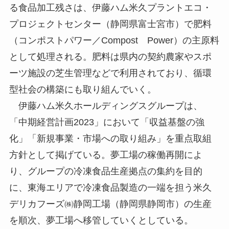
る食品加工残さは、伊藤ハム米久プラントエコ・
プロジェクトセンター（静岡県富士宮市）で肥料
（コンポストパワー／Compost Power）の主原料
として処理される。肥料は県内の契約農家やスポ
ーツ施設の芝生管理などで利用されており、循環
型社会の構築にも取り組んでいく。
伊藤ハム米久ホールディングスグループは、
「中期経営計画2023」において「収益基盤の強
化」「新規事業・市場への取り組み」を重点取組
方針として掲げている。夢工場の稼働再開によ
り、グループの冷凍食品生産拠点の集約を目的
に、東海エリアで冷凍食品製造の一端を担う米久
デリカフーズ㈱静岡工場（静岡県静岡市）の生産
を順次、夢工場へ移管していくとしている。