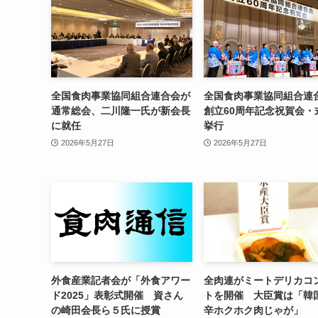
全国食肉事業協同組合連合会が
全国食肉事業協同組合連
通常総会、二川隆一氏が新会長
創立60周年記念祝賀会・
に就任
挙行
2026年5月27日
2026年5月27日
外食産業記者会が「外食アワー
全肉連がミートデリカコ
ド2025」表彰式開催 資さん
トを開催 大臣賞は「韓
の崎田会長ら５氏に授賞
辛ホクホク肉じゃが」