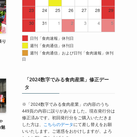
23
24
25
26
27
28
29
30
31
1
2
3
4
5
日刊「食肉速報」休刊日
祭り
週刊「食肉通信」休刊日
週刊「食肉通信」および日刊「食肉速報」休刊
日
「2024数字でみる食肉産業」修正デー
タ
※「2024数字でみる食肉産業」の内容のうち
449頁の内容に誤りがありました。現在発行分は
修正済みです。初回発行分をご購入いただきま
ゃ
した方は、
こちらのデータ
にて差し替えをお願
の魅
いいたします。ご迷惑をおかけしますが、よろ