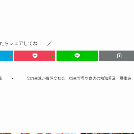
たらシェアしてね！
場
全肉生連が賀詞交歓会、衛生管理や食肉の知識普及一層推進