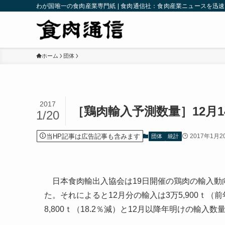
わが国唯一の食肉産業専門紙 | 食肉通信社：食肉産業ニュースを迅
ホーム
団体
2017
［鶏肉輸入予測数量］12月1
1/20
当HP記事は広告記事も含みます
2017年1月2
団体
統計
日本食肉輸出入協会は19日開催の鶏肉の輸入動向
た。それによると12月分の輸入は3万5,900ｔ（前年比
8,800ｔ（18.2％減）と12月以降年明けの輸