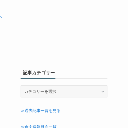
＞
記事カテゴリー
記
事
カ
テ
≫過去記事一覧を見る
ゴ
リ
ー
≫食肉速報目次一覧