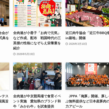
合会が
全肉連が小冊子「お肉で元気」
近江肉牛協会「近江牛BBQ
式典を
など作成、配布 戦国時代の三
in築地」開催
英傑の性格になぞらえ栄養素を
2026年3月10日
紹介
2026年5月19日
ンテス
全肉連が中京競馬場で食育イベ
JPPA「俺豚」開催、豚し
国風旨
ント実施 愛知県のブランド和
ぶ無料提供など日本産豚肉
牛「みかわ牛」を試食提供
力アピール