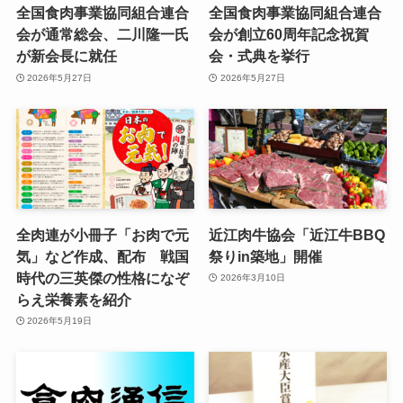
全国食肉事業協同組合連合
全国食肉事業協同組合連合
会が通常総会、二川隆一氏
会が創立60周年記念祝賀
が新会長に就任
会・式典を挙行
2026年5月27日
2026年5月27日
全肉連が小冊子「お肉で元
近江肉牛協会「近江牛BBQ
気」など作成、配布 戦国
祭りin築地」開催
時代の三英傑の性格になぞ
2026年3月10日
らえ栄養素を紹介
2026年5月19日