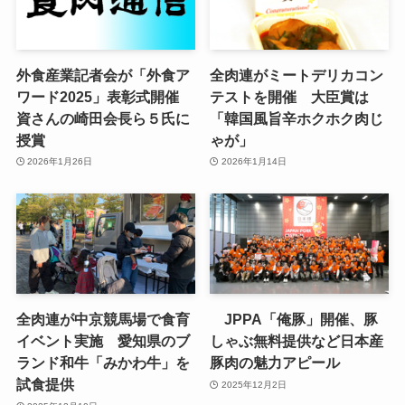
外食産業記者会が「外食ア
全肉連がミートデリカコン
ワード2025」表彰式開催
テストを開催 大臣賞は
資さんの崎田会長ら５氏に
「韓国風旨辛ホクホク肉じ
授賞
ゃが」
2026年1月26日
2026年1月14日
全肉連が中京競馬場で食育
JPPA「俺豚」開催、豚
イベント実施 愛知県のブ
しゃぶ無料提供など日本産
ランド和牛「みかわ牛」を
豚肉の魅力アピール
試食提供
2025年12月2日