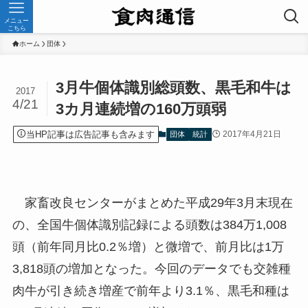
メニュー
こちら
ホーム
団体
3月牛個体識別総頭数、黒毛和牛は
2017
4/21
3カ月連続増の160万頭弱
当HP記事は広告記事も含みます
2017年4月21日
団体
統計
家畜改良センターがまとめた平成29年3月末現在
の、全国牛個体識別記録による頭数は384万1,008
頭（前年同月比0.2％増）と微増で、前月比は1万
3,818頭の増加となった。今回のデータでも交雑種
肉牛が引き続き増産で前年より3.1％、黒毛和種は