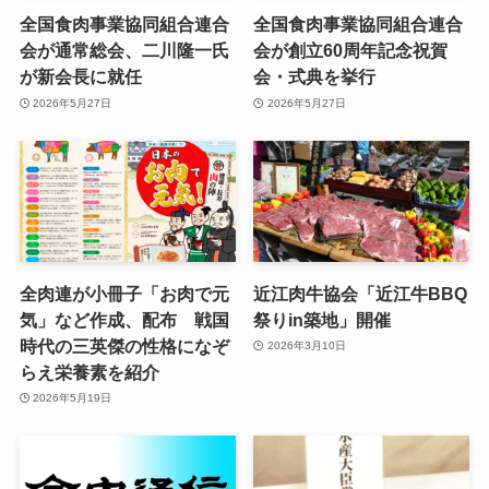
全国食肉事業協同組合連合
全国食肉事業協同組合連合
会が通常総会、二川隆一氏
会が創立60周年記念祝賀
が新会長に就任
会・式典を挙行
2026年5月27日
2026年5月27日
全肉連が小冊子「お肉で元
近江肉牛協会「近江牛BBQ
気」など作成、配布 戦国
祭りin築地」開催
時代の三英傑の性格になぞ
2026年3月10日
らえ栄養素を紹介
2026年5月19日