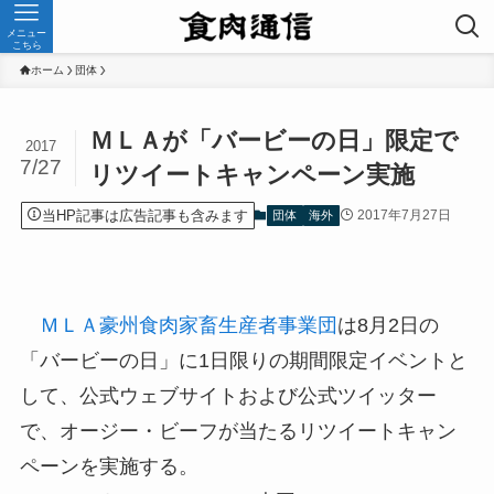
メニュー
こちら
ホーム
団体
ＭＬＡが「バービーの日」限定で
2017
7/27
リツイートキャンペーン実施
当HP記事は広告記事も含みます
2017年7月27日
団体
海外
ＭＬＡ豪州食肉家畜生産者事業団
は8月2日の
「バービーの日」に1日限りの期間限定イベントと
して、公式ウェブサイトおよび公式ツイッター
で、オージー・ビーフが当たるリツイートキャン
ペーンを実施する。