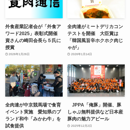
外食産業記者会が「外食ア
全肉連がミートデリカコン
ワード2025」表彰式開催
テストを開催 大臣賞は
資さんの崎田会長ら５氏に
「韓国風旨辛ホクホク肉じ
授賞
ゃが」
2026年1月26日
2026年1月14日
全肉連が中京競馬場で食育
JPPA「俺豚」開催、豚
イベント実施 愛知県のブ
しゃぶ無料提供など日本産
ランド和牛「みかわ牛」を
豚肉の魅力アピール
試食提供
2025年12月2日