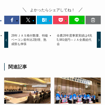
よかったらシェアしてね！
28年ＪＡＳ格付数量、特級
全農28年度事業実績は4兆
ベーコン前年比2割増、熟
5,981億円---ＪＡ全農総代
成類も伸張
会
関連記事