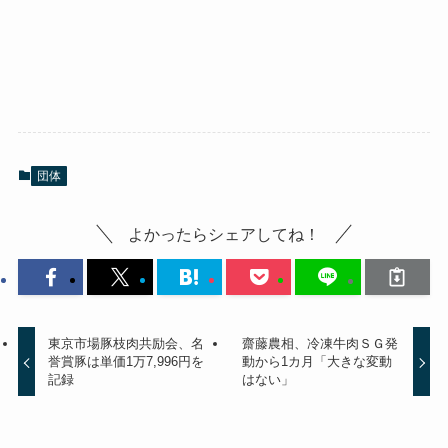
団体
よかったらシェアしてね！
東京市場豚枝肉共励会、名
齋藤農相、冷凍牛肉ＳＧ発
誉賞豚は単価1万7,996円を
動から1カ月「大きな変動
記録
はない」