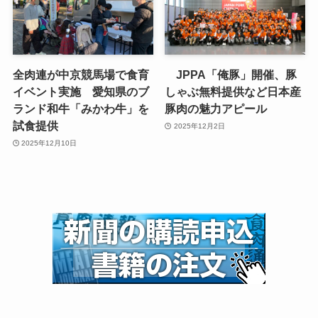
全肉連が中京競馬場で食育
JPPA「俺豚」開催、豚
イベント実施 愛知県のブ
しゃぶ無料提供など日本産
ランド和牛「みかわ牛」を
豚肉の魅力アピール
試食提供
2025年12月2日
2025年12月10日