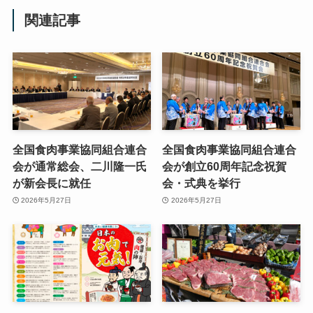
関連記事
全国食肉事業協同組合連合
全国食肉事業協同組合連合
会が通常総会、二川隆一氏
会が創立60周年記念祝賀
が新会長に就任
会・式典を挙行
2026年5月27日
2026年5月27日