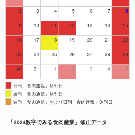
2
3
4
5
6
7
8
9
10
11
12
13
14
15
16
17
18
19
20
21
22
23
24
25
26
27
28
29
30
31
1
2
3
4
5
日刊「食肉速報」休刊日
週刊「食肉通信」休刊日
週刊「食肉通信」および日刊「食肉速報」休刊日
「2024数字でみる食肉産業」修正データ