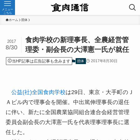
メニュー
こちら
ホーム
団体
食肉学校の新理事長、全農経営管
2017
8/30
理委・副会長の大澤憲一氏が就任
当HP記事は広告記事も含みます
2017年8月30日
団体
公益(社)全国食肉学校
は29日、東京・大手町のＪ
Ａビル内で理事会を開催。中出篤伸理事長の退任
に伴い、新たに全国農業協同組合連合会経営管理
委員会副会長の大澤憲一氏を代表理事理事長に選
任した。