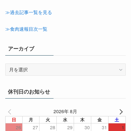
カ
テ
≫過去記事一覧を見る
ゴ
リ
≫食肉速報目次一覧
ー
アーカイブ
ア
ー
カ
イ
休刊日のお知らせ
ブ
2026年 8月
日
月
火
水
木
金
土
26
27
28
29
30
31
1