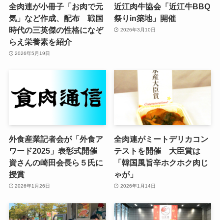
全肉連が小冊子「お肉で元
近江肉牛協会「近江牛BBQ
気」など作成、配布 戦国
祭りin築地」開催
時代の三英傑の性格になぞ
2026年3月10日
らえ栄養素を紹介
2026年5月19日
外食産業記者会が「外食ア
全肉連がミートデリカコン
ワード2025」表彰式開催
テストを開催 大臣賞は
資さんの崎田会長ら５氏に
「韓国風旨辛ホクホク肉じ
授賞
ゃが」
2026年1月26日
2026年1月14日