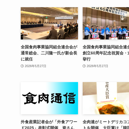
全国食肉事業協同組合連合会が
全国食肉事業協同組合連
通常総会、二川隆一氏が新会長
創立60周年記念祝賀会・
に就任
挙行
2026年5月27日
2026年5月27日
外食産業記者会が「外食アワー
全肉連がミートデリカコ
ド2025」表彰式開催 資さん
トを開催 大臣賞は「韓