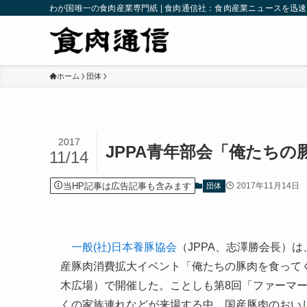
わが国唯一の食肉産業専門紙 | 食肉通信社：食肉産業ニュースを迅
ホーム
団体
2017
JPPA青年部会「俺たち
11/14
当HP記事は広告記事も含みます
2017年11月14日
団体
一般(社)日本養豚協会
（JPPA、志澤勝会長）は
産豚肉消費拡大イベント「俺たちの豚肉を食ってくれ
木広場）で開催した。ことしも第8回「ファーマ
くの家族連れなどが来場する中、国産豚肉のおい