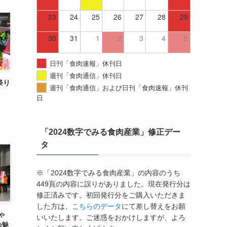
23
24
25
26
27
28
29
30
31
1
2
3
4
5
日刊「食肉速報」休刊日
週刊「食肉通信」休刊日
祭り
週刊「食肉通信」および日刊「食肉速報」休刊
日
「2024数字でみる食肉産業」修正デー
タ
※「2024数字でみる食肉産業」の内容のうち
449頁の内容に誤りがありました。現在発行分は
修正済みです。初回発行分をご購入いただきま
した方は、
こちらのデータ
にて差し替えをお願
ゃ
いいたします。ご迷惑をおかけしますが、よろ
の魅