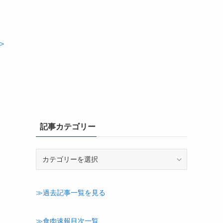
＞
記事カテゴリー
記
事
カ
テ
≫過去記事一覧を見る
ゴ
リ
ー
≫食肉速報目次一覧