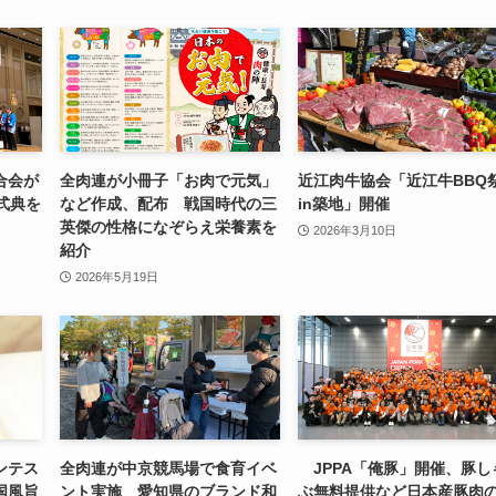
合会が
全肉連が小冊子「お肉で元気」
近江肉牛協会「近江牛BBQ
式典を
など作成、配布 戦国時代の三
in築地」開催
英傑の性格になぞらえ栄養素を
2026年3月10日
紹介
2026年5月19日
ンテス
全肉連が中京競馬場で食育イベ
JPPA「俺豚」開催、豚し
国風旨
ント実施 愛知県のブランド和
ぶ無料提供など日本産豚肉