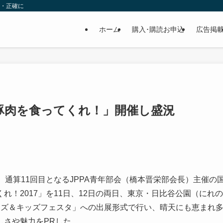
速・正確に
ホーム
購入･購読お申込
広告掲
の豚肉を食ってくれ！」開催し盛況
、通算11回目となるJPPA青年部会（橋本晋栄部会長）主催の
！2017」を11日、12日の両日、東京・日比谷公園（にれの
ーズ＆キッズフェスタ」への出展形式で行い、晴天にも恵まれ
しさや魅力をPRした。