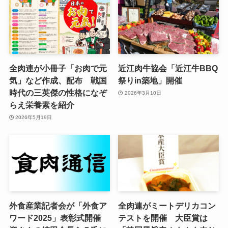
全肉連が小冊子「お肉で元
近江肉牛協会「近江牛BBQ
気」など作成、配布 戦国
祭りin築地」開催
時代の三英傑の性格になぞ
2026年3月10日
らえ栄養素を紹介
2026年5月19日
外食産業記者会が「外食ア
全肉連がミートデリカコン
ワード2025」表彰式開催
テストを開催 大臣賞は