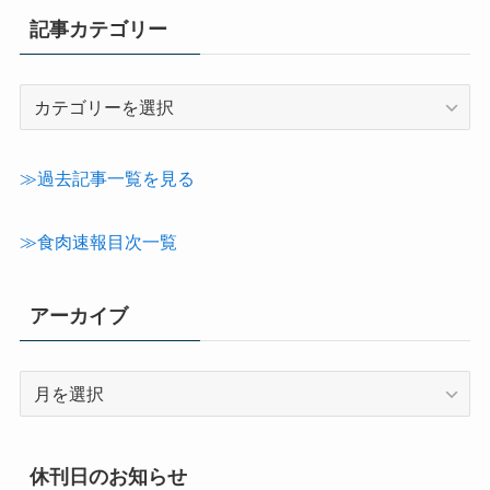
記事カテゴリー
記
事
カ
テ
≫過去記事一覧を見る
ゴ
リ
≫食肉速報目次一覧
ー
アーカイブ
ア
ー
カ
イ
休刊日のお知らせ