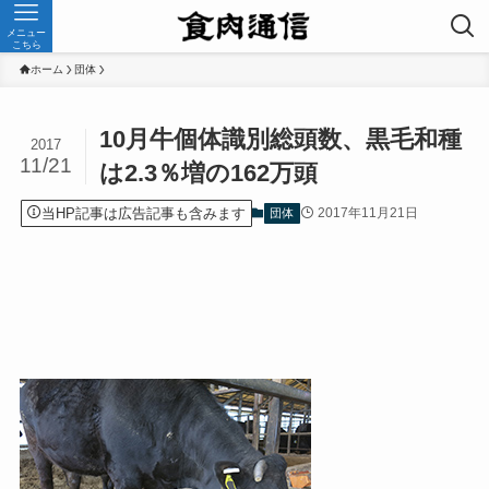
メニュー
こちら
ホーム
団体
10月牛個体識別総頭数、黒毛和種
2017
11/21
は2.3％増の162万頭
当HP記事は広告記事も含みます
2017年11月21日
団体