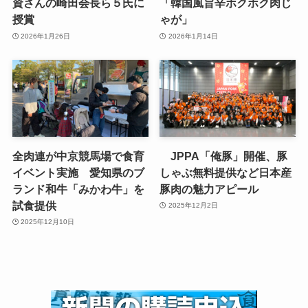
資さんの崎田会長ら５氏に
「韓国風旨辛ホクホク肉じ
授賞
ゃが」
2026年1月26日
2026年1月14日
全肉連が中京競馬場で食育
JPPA「俺豚」開催、豚
イベント実施 愛知県のブ
しゃぶ無料提供など日本産
ランド和牛「みかわ牛」を
豚肉の魅力アピール
試食提供
2025年12月2日
2025年12月10日