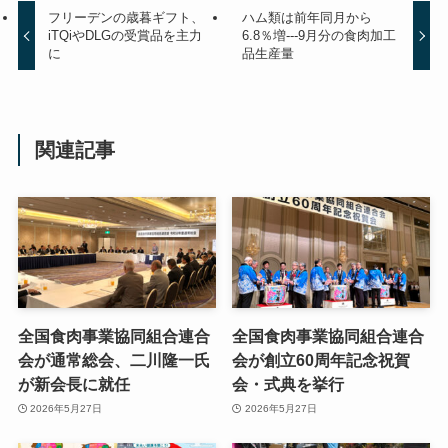
フリーデンの歳暮ギフト、
ハム類は前年同月から
iTQiやDLGの受賞品を主力
6.8％増---9月分の食肉加工
に
品生産量
関連記事
全国食肉事業協同組合連合
全国食肉事業協同組合連合
会が通常総会、二川隆一氏
会が創立60周年記念祝賀
が新会長に就任
会・式典を挙行
2026年5月27日
2026年5月27日