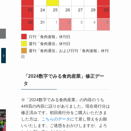
23
24
25
26
27
28
29
30
31
1
2
3
4
5
日刊「食肉速報」休刊日
週刊「食肉通信」休刊日
週刊「食肉通信」および日刊「食肉速報」休刊
日
「2024数字でみる食肉産業」修正デー
タ
※「2024数字でみる食肉産業」の内容のうち
449頁の内容に誤りがありました。現在発行分は
修正済みです。初回発行分をご購入いただきま
した方は、
こちらのデータ
にて差し替えをお願
いいたします。ご迷惑をおかけしますが、よろ