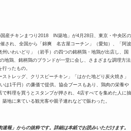
産チキンまつり2018 IN築地」が4月28日、東京・中央区
開催され、全国から「錦爽 名古屋コーチン」（愛知）、「阿
奥州いわいどり」（岩手）の四つの銘柄鶏・地鶏が出店し、国
産の地鶏、銘柄鶏のブランドが一堂に会し、さまざまな調理方法
を行ったもの。
ストレッグ、クリスピーチキン」「はかた地どり炭火焼き」
あるいは1千円）の廉価で提供。協会ブースもあり、鶏肉の栄養や
店で料理を買うとスタンプが押され、4店すべてを集めた人に
。築地に来ている観光客や親子連れなどで賑わった。
肉速報」からの抜粋です。詳細は本紙でお読みいただけます。