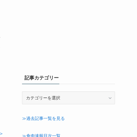
の
波
記事カテゴリー
記
抽
事
カ
テ
≫過去記事一覧を見る
ゴ
リ
＞
ー
≫食肉速報目次一覧