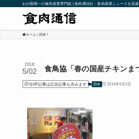
わが国唯一の食肉産業専門紙 | 食肉通信社：食肉産業ニュースを迅
ホーム
団体
2018
食鳥協「春の国産チキンま
5/02
当HP記事は広告記事も含みます
2018年5月2日
団体