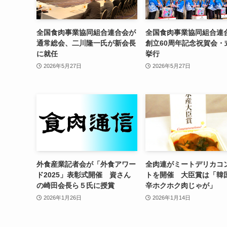
全国食肉事業協同組合連合会が
全国食肉事業協同組合連
通常総会、二川隆一氏が新会長
創立60周年記念祝賀会・
に就任
挙行
2026年5月27日
2026年5月27日
外食産業記者会が「外食アワー
全肉連がミートデリカコ
ド2025」表彰式開催 資さん
トを開催 大臣賞は「韓
の崎田会長ら５氏に授賞
辛ホクホク肉じゃが」
2026年1月26日
2026年1月14日