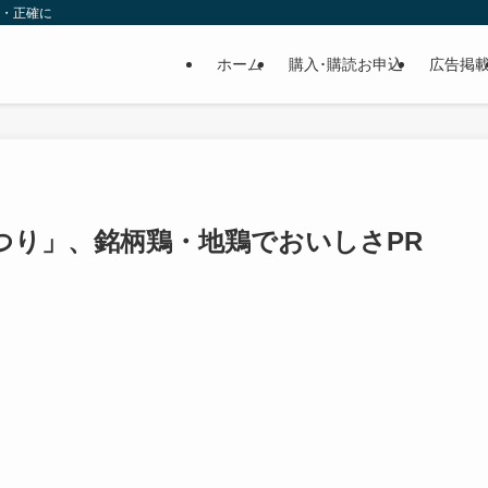
速・正確に
ホーム
購入･購読お申込
広告掲
つり」、銘柄鶏・地鶏でおいしさPR