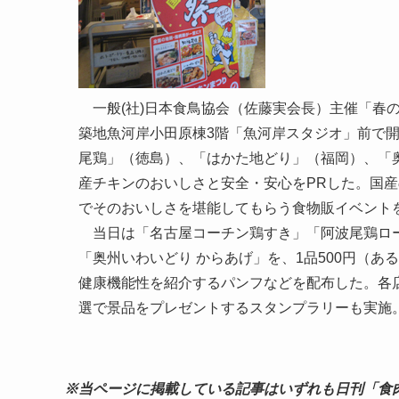
一般(社)日本食鳥協会（佐藤実会長）主催「春の国
築地魚河岸小田原棟3階「魚河岸スタジオ」前で
尾鶏」（徳島）、「はかた地どり」（福岡）、「
産チキンのおいしさと安全・安心をPRした。国
でそのおいしさを堪能してもらう食物販イベント
当日は「名古屋コーチン鶏すき」「阿波尾鶏ロー
「奥州いわいどり からあげ」を、1品500円（
健康機能性を紹介するパンフなどを配布した。各
選で景品をプレゼントするスタンプラリーも実施
※当ページに掲載している記事はいずれも日刊「食