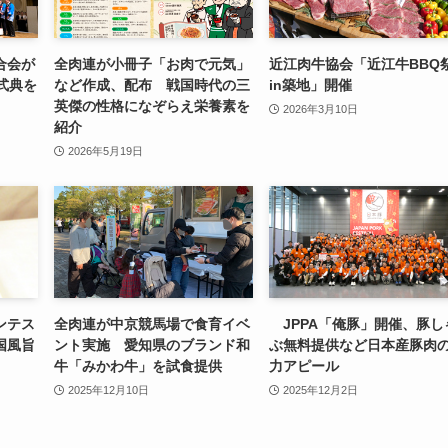
合会が
全肉連が小冊子「お肉で元気」
近江肉牛協会「近江牛BBQ
式典を
など作成、配布 戦国時代の三
in築地」開催
英傑の性格になぞらえ栄養素を
2026年3月10日
紹介
2026年5月19日
ンテス
全肉連が中京競馬場で食育イベ
JPPA「俺豚」開催、豚し
国風旨
ント実施 愛知県のブランド和
ぶ無料提供など日本産豚肉
牛「みかわ牛」を試食提供
力アピール
2025年12月10日
2025年12月2日