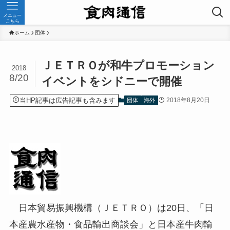
メニュー
こちら
ホーム
団体
ＪＥＴＲＯが和牛プロモーション
2018
8/20
イベントをシドニーで開催
当HP記事は広告記事も含みます
2018年8月20日
団体
海外
日本貿易振興機構（ＪＥＴＲＯ）は20日、「日
本産農水産物・食品輸出商談会」と日本産牛肉輸