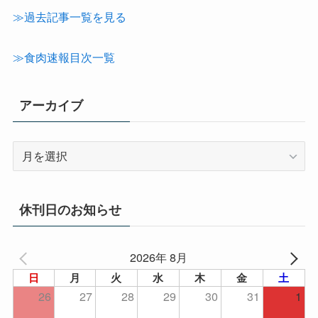
テ
≫過去記事一覧を見る
ゴ
リ
≫食肉速報目次一覧
ー
アーカイブ
ア
ー
カ
イ
休刊日のお知らせ
ブ
2026年 8月
日
月
火
水
木
金
土
26
27
28
29
30
31
1