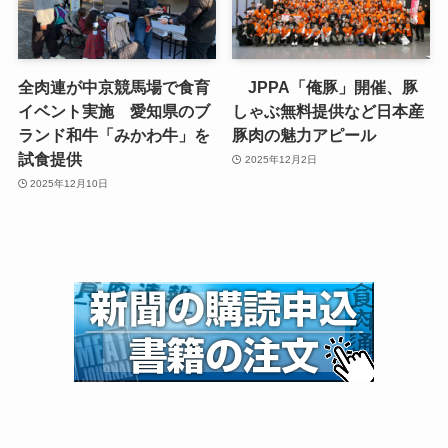
全肉連が中京競馬場で食育
JPPA「俺豚」開催、豚
イベント実施 愛知県のブ
しゃぶ無料提供など日本産
ランド和牛「みかわ牛」を
豚肉の魅力アピール
試食提供
2025年12月2日
2025年12月10日