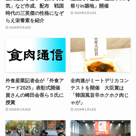
気」など作成、配布 戦国
祭りin築地」開催
時代の三英傑の性格になぞ
2026年3月10日
らえ栄養素を紹介
2026年5月19日
外食産業記者会が「外食ア
全肉連がミートデリカコン
ワード2025」表彰式開催
テストを開催 大臣賞は
資さんの崎田会長ら５氏に
「韓国風旨辛ホクホク肉じ
授賞
ゃが」
2026年1月26日
2026年1月14日