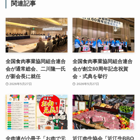
関連記事
全国食肉事業協同組合連合
全国食肉事業協同組合連合
会が通常総会、二川隆一氏
会が創立60周年記念祝賀
が新会長に就任
会・式典を挙行
2026年5月27日
2026年5月27日
全肉連が小冊子「お肉で元
近江肉牛協会「近江牛BBQ