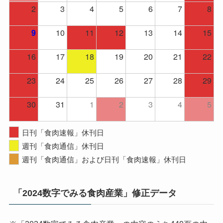
2
3
4
5
6
7
8
10
11
12
13
14
15
9
16
17
18
19
20
21
22
23
24
25
26
27
28
29
30
31
1
2
3
4
5
日刊「食肉速報」休刊日
週刊「食肉通信」休刊日
週刊「食肉通信」および日刊「食肉速報」休刊日
「2024数字でみる食肉産業」修正データ