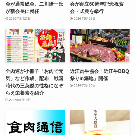
会が通常総会、二川隆一氏
会が創立60周年記念祝賀
が新会長に就任
会・式典を挙行
2026年5月27日
2026年5月27日
全肉連が小冊子「お肉で元
近江肉牛協会「近江牛BBQ
気」など作成、配布 戦国
祭りin築地」開催
時代の三英傑の性格になぞ
2026年3月10日
らえ栄養素を紹介
2026年5月19日