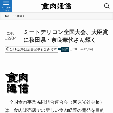
メニュー
こちら
ホーム
団体
ミートデリコン全国大会、大臣賞
2018
12/04
に秋田県・奈良華代さん輝く
当HP記事は広告記事も含みます
2018年12月4日
団体
全国食肉事業協同組合連合会（河原光雄会長）
は、食肉販売店での新しい食肉総菜の開発を目的