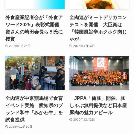
外食産業記者会が「外食ア
全肉連がミートデリカコン
ワード2025」表彰式開催
テストを開催 大臣賞は
資さんの崎田会長ら５氏に
「韓国風旨辛ホクホク肉じ
授賞
ゃが」
2026年1月26日
2026年1月14日
全肉連が中京競馬場で食育
JPPA「俺豚」開催、豚
イベント実施 愛知県のブ
しゃぶ無料提供など日本産
ランド和牛「みかわ牛」を
豚肉の魅力アピール
試食提供
2025年12月2日
2025年12月10日