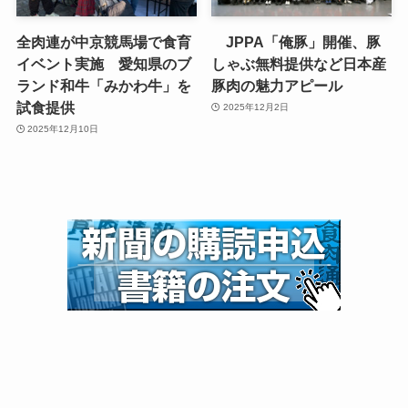
全肉連が中京競馬場で食育
JPPA「俺豚」開催、豚
イベント実施 愛知県のブ
しゃぶ無料提供など日本産
ランド和牛「みかわ牛」を
豚肉の魅力アピール
試食提供
2025年12月2日
2025年12月10日