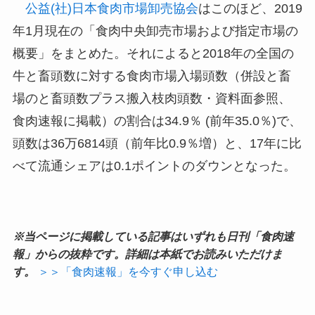
公益(社)日本食肉市場卸売協会
はこのほど、2019
年1月現在の「食肉中央卸売市場および指定市場の
概要」をまとめた。それによると2018年の全国の
牛と畜頭数に対する食肉市場入場頭数（併設と畜
場のと畜頭数プラス搬入枝肉頭数・資料面参照、
食肉速報に掲載）の割合は34.9％ (前年35.0％)で、
頭数は36万6814頭（前年比0.9％増）と、17年に比
べて流通シェアは0.1ポイントのダウンとなった。
※当ページに掲載している記事はいずれも日刊「食肉速
報」からの抜粋です。詳細は本紙でお読みいただけま
す。
＞＞「食肉速報」を今すぐ申し込む