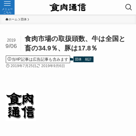
メニュー
こちら
ホーム
団体
食肉市場の取扱頭数、牛は全国と
2019
9/06
畜の34.9％、豚は17.8％
当HP記事は広告記事も含みます
団体
統計
2019年7月25日
2019年9月6日