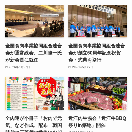
全国食肉事業協同組合連合
全国食肉事業協同組合連合
会が通常総会、二川隆一氏
会が創立60周年記念祝賀
が新会長に就任
会・式典を挙行
2026年5月27日
2026年5月27日
全肉連が小冊子「お肉で元
近江肉牛協会「近江牛BBQ
気」など作成、配布 戦国
祭りin築地」開催