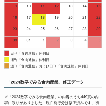
9
10
11
12
13
14
15
16
17
18
19
20
21
22
23
24
25
26
27
28
29
30
31
1
2
3
4
5
日刊「食肉速報」休刊日
週刊「食肉通信」休刊日
週刊「食肉通信」および日刊「食肉速報」休刊日
「2024数字でみる食肉産業」修正データ
※「2024数字でみる食肉産業」の内容のうち449頁の内
容に誤りがありました。現在発行分は修正済みです。初