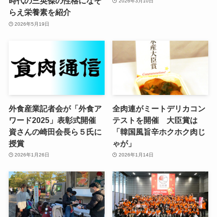
時代の三英傑の性格になぞ
2026年3月10日
らえ栄養素を紹介
2026年5月19日
外食産業記者会が「外食ア
全肉連がミートデリカコン
ワード2025」表彰式開催
テストを開催 大臣賞は
資さんの崎田会長ら５氏に
「韓国風旨辛ホクホク肉じ
授賞
ゃが」
2026年1月26日
2026年1月14日