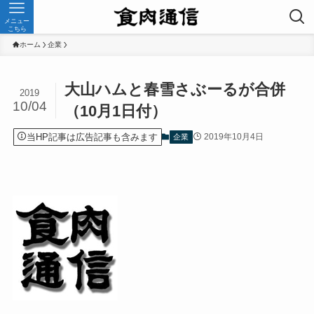
メニュー
こちら
ホーム
企業
大山ハムと春雪さぶーるが合併
2019
10/04
（10月1日付）
当HP記事は広告記事も含みます
2019年10月4日
企業