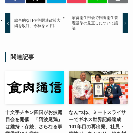
家畜衛生部会で飼養衛生管
総合的なTPP等関連政策大
理基準の見直しについて議
綱を改訂、今秋をメドに
論
関連記事
十文字チキン四国がお披露
なんつね、ミートスライサ
目会を開催 「阿波尾鶏」
ーでギネス世界記録達成
は維持・存続、さらなる事
101年目の再出発、社員・