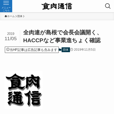
メニュー
こちら
ホーム
団体
全肉連が島根で会長会議開く、
2019
11/05
HACCPなど事業進ちょく確認
当HP記事は広告記事も含みます
2019年11月5日
団体