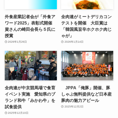
外食産業記者会が「外食ア
全肉連がミートデリカコン
ワード2025」表彰式開催
テストを開催 大臣賞は
資さんの崎田会長ら５氏に
「韓国風旨辛ホクホク肉じ
授賞
ゃが」
2026年1月26日
2026年1月14日
全肉連が中京競馬場で食育
JPPA「俺豚」開催、豚
イベント実施 愛知県のブ
しゃぶ無料提供など日本産
ランド和牛「みかわ牛」を
豚肉の魅力アピール
試食提供
2025年12月2日
2025年12月10日