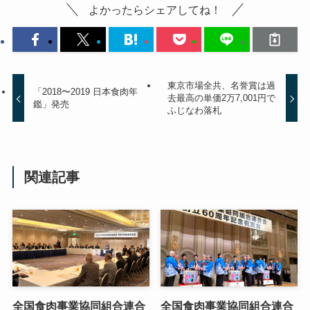
よかったらシェアしてね！
東京市場全共、名誉賞は過
「2018〜2019 日本食肉年
去最高の単価2万7,001円で
鑑」発売
ふじなわ落札
関連記事
全国食肉事業協同組合連合
全国食肉事業協同組合連合