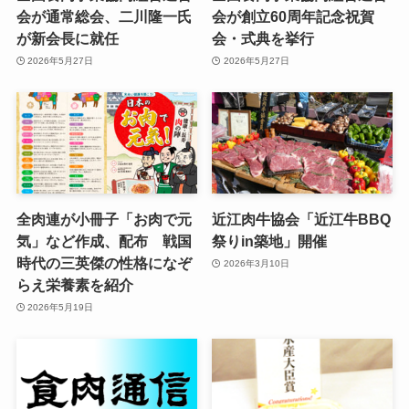
会が通常総会、二川隆一氏
会が創立60周年記念祝賀
が新会長に就任
会・式典を挙行
2026年5月27日
2026年5月27日
全肉連が小冊子「お肉で元
近江肉牛協会「近江牛BBQ
気」など作成、配布 戦国
祭りin築地」開催
時代の三英傑の性格になぞ
2026年3月10日
らえ栄養素を紹介
2026年5月19日