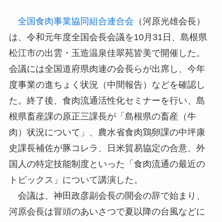
全国食肉事業協同組合連合会
（河原光雄会長）
は、令和元年度全国会長会議を10月31日、島根県
松江市の出雲・玉造温泉佳翠苑皆美で開催した。
会議には全国道府県肉連の会長らが出席し、今年
度事業の進ちょく状況（中間報告）などを確認し
た。終了後、食肉流通活性化セミナーを行い、島
根県畜産課の原正三課長が「島根県の畜産（牛
肉）状況について」、農水省食肉鶏卵課の中坪康
史課長補佐が豚コレラ、日米貿易協定の合意、外
国人の特定技能制度といった「食肉流通の最近の
トピックス」について講演した。
会議は、神田政彦副会長の開会の辞で始まり、
河原会長は冒頭のあいさつで夏以降の台風などに