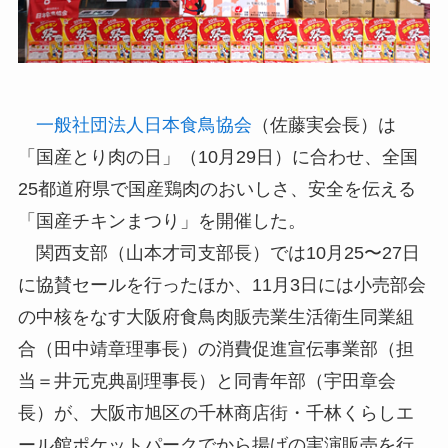
一般社団法人日本食鳥協会
（佐藤実会長）は
「国産とり肉の日」（10月29日）に合わせ、全国
25都道府県で国産鶏肉のおいしさ、安全を伝える
「国産チキンまつり」を開催した。
関西支部（山本才司支部長）では10月25〜27日
に協賛セールを行ったほか、11月3日には小売部会
の中核をなす大阪府食鳥肉販売業生活衛生同業組
合（田中靖章理事長）の消費促進宣伝事業部（担
当＝井元克典副理事長）と同青年部（宇田章会
長）が、大阪市旭区の千林商店街・千林くらしエ
ール館ポケットパークでから揚げの実演販売を行