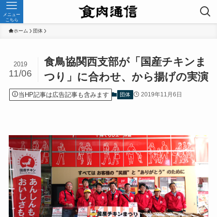
メニュー
こちら
ホーム
団体
食鳥協関西支部が「国産チキンま
2019
11/06
つり」に合わせ、から揚げの実演
当HP記事は広告記事も含みます
2019年11月6日
団体