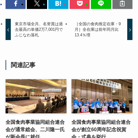
東京市場全共、名誉賞は過
［全国の食肉推定在庫・9
去最高の単価2万7,001円で
月］全在庫は前年同月比
ふじなわ落札
13.4％増
関連記事
全国食肉事業協同組合連合
全国食肉事業協同組合連合
会が通常総会、二川隆一氏
会が創立60周年記念祝賀
が新会長に就任
会・式典を挙行