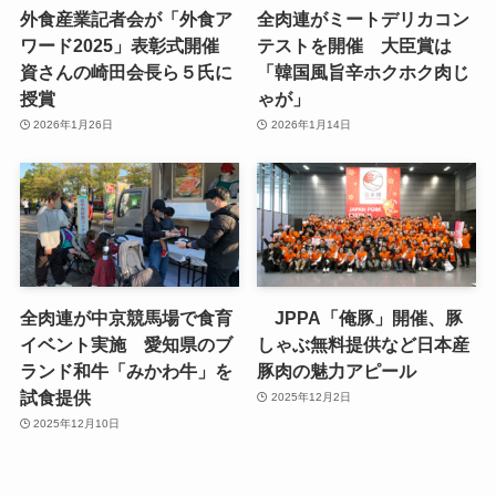
外食産業記者会が「外食ア
全肉連がミートデリカコン
ワード2025」表彰式開催
テストを開催 大臣賞は
資さんの崎田会長ら５氏に
「韓国風旨辛ホクホク肉じ
授賞
ゃが」
2026年1月26日
2026年1月14日
全肉連が中京競馬場で食育
JPPA「俺豚」開催、豚
イベント実施 愛知県のブ
しゃぶ無料提供など日本産
ランド和牛「みかわ牛」を
豚肉の魅力アピール
試食提供
2025年12月2日
2025年12月10日