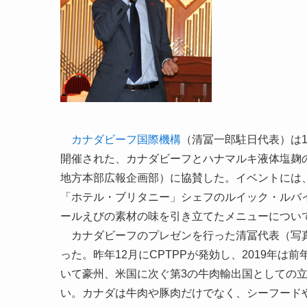
カナダビーフ国際機構
（清冨一郎駐日代表）は
開催された、カナダビーフとハナマルキ液体塩麹の
地方本部広報企画部）に協賛した。イベントには
「ホテル・ブリタニー」シェフのルイック・ルバ
ールえびの素材の味を引き立てたメニューについ
カナダビーフのプレゼンを行った清冨代表（写真
った。昨年12月にCPTPPが発効し、2019年
いて豪州、米国に次ぐ第3の牛肉輸出国としての
い。カナダは牛肉や豚肉だけでなく、シーフード