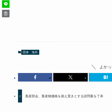
団体
海外
よかっ
畜産部会、畜産物価格を据え置きとする諮問案を了承