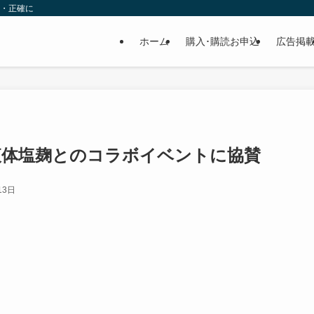
速・正確に
ホーム
購入･購読お申込
広告掲
液体塩麹とのコラボイベントに協賛
13日