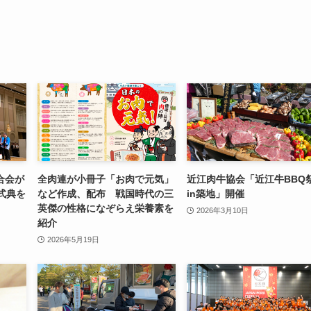
合会が
全肉連が小冊子「お肉で元気」
近江肉牛協会「近江牛BBQ
式典を
など作成、配布 戦国時代の三
in築地」開催
英傑の性格になぞらえ栄養素を
2026年3月10日
紹介
2026年5月19日