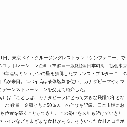
11日、東京ベイ・クルージングレストラン「シンフォニー」で
コラボレーション企画（主催＝一般(社)全日本司厨士協会東
、9年連続ミシュランの星を獲得したフランス・ブルターニュ
イ氏が来日。ルバイ氏は液体塩麹を使い、カナダビーフやオマ
てデモンストレーションを交えて紹介した。
）は「ことしは、カナダビーフにとって大きな飛躍の年とな
は前年比で数量、金額ともに50％以上の伸びを記録。日本市場にお
立ち位置を築くことができた。この勢いを来年も続けていきた
やワインなどさまざまな食材がある。そういった食材とコラボ