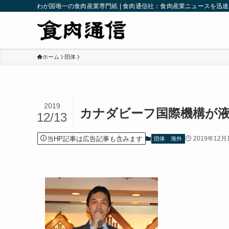
わが国唯一の食肉産業専門紙 | 食肉通信社：食肉産業ニュースを迅
ホーム
団体
2019
カナダビーフ国際機構が
12/13
当HP記事は広告記事も含みます
2019年12月
団体
海外