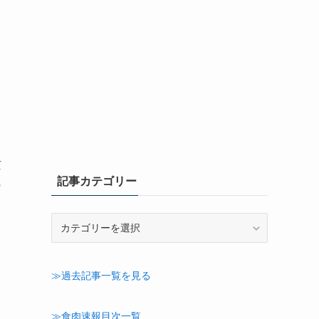
京
記事カテゴリー
の
記
事
カ
テ
≫過去記事一覧を見る
ゴ
リ
ー
≫食肉速報目次一覧