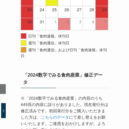
23
24
25
26
27
28
29
30
31
1
2
3
4
5
日刊「食肉速報」休刊日
週刊「食肉通信」休刊日
週刊「食肉通信」および日刊「食肉速報」休刊
日
「2024数字でみる食肉産業」修正デー
タ
※「2024数字でみる食肉産業」の内容のうち
449頁の内容に誤りがありました。現在発行分は
修正済みです。初回発行分をご購入いただきま
した方は、
こちらのデータ
にて差し替えをお願
いいたします。ご迷惑をおかけしますが、よろ