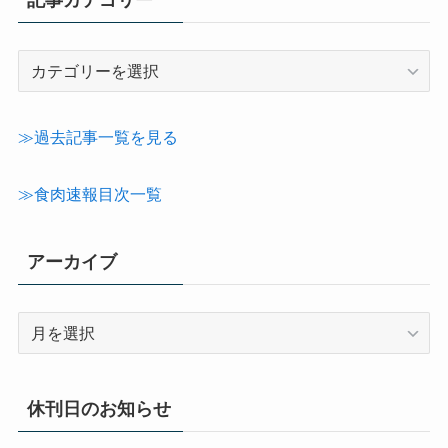
記事カテゴリー
記
事
カ
テ
≫過去記事一覧を見る
ゴ
リ
≫食肉速報目次一覧
ー
アーカイブ
ア
ー
カ
イ
休刊日のお知らせ
ブ