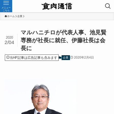
メニュー
こちら
ホーム
企業
マルハニチロが代表人事、池見賢
2020
専務が社長に就任、伊藤社長は会
2/04
長に
当HP記事は広告記事も含みます
2020年2月4日
企業