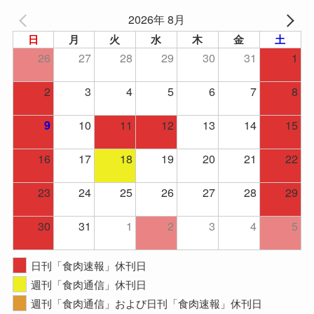
2026年 8月
日
月
火
水
木
金
土
26
27
28
29
30
31
1
2
3
4
5
6
7
8
10
11
12
13
14
15
9
16
17
18
19
20
21
22
23
24
25
26
27
28
29
30
31
1
2
3
4
5
日刊「食肉速報」休刊日
週刊「食肉通信」休刊日
週刊「食肉通信」および日刊「食肉速報」休刊日