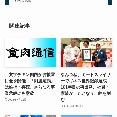
2割の大幅増
関連記事
十文字チキン四国がお披露
なんつね、ミートスライサ
目会を開催 「阿波尾鶏」
ーでギネス世界記録達成
は維持・存続、さらなる事
101年目の再出発、社員・
業承継にも意欲
家族が一丸となり、絆を刻
む
2026年7月21日
2026年4月30日