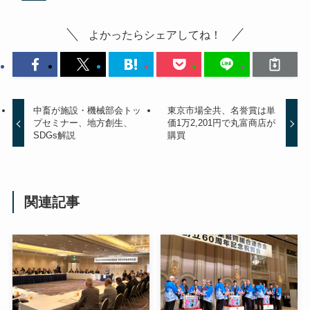
よかったらシェアしてね！
中畜が施設・機械部会トッ
東京市場全共、名誉賞は単
プセミナー、地方創生、
価1万2,201円で丸富商店が
SDGs解説
購買
関連記事