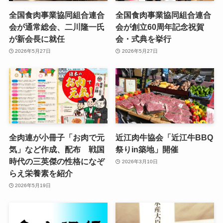
全国食肉事業協同組合連合
全国食肉事業協同組合連合
会が通常総会、二川隆一氏
会が創立60周年記念祝賀
が新会長に就任
会・式典を挙行
2026年5月27日
2026年5月27日
全肉連が小冊子「お肉で元
近江肉牛協会「近江牛BBQ
気」など作成、配布 戦国
祭りin築地」開催
時代の三英傑の性格になぞ
2026年3月10日
らえ栄養素を紹介
2026年5月19日