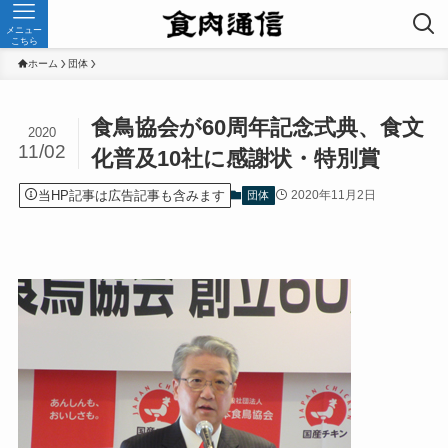
メニュー
こちら
ホーム
団体
食鳥協会が60周年記念式典、食文
2020
11/02
化普及10社に感謝状・特別賞
当HP記事は広告記事も含みます
2020年11月2日
団体