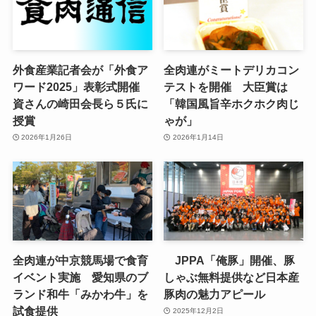
外食産業記者会が「外食ア
全肉連がミートデリカコン
ワード2025」表彰式開催
テストを開催 大臣賞は
資さんの崎田会長ら５氏に
「韓国風旨辛ホクホク肉じ
授賞
ゃが」
2026年1月26日
2026年1月14日
全肉連が中京競馬場で食育
JPPA「俺豚」開催、豚
イベント実施 愛知県のブ
しゃぶ無料提供など日本産
ランド和牛「みかわ牛」を
豚肉の魅力アピール
試食提供
2025年12月2日