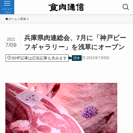
メニュー
こちら
ホーム
団体
兵庫県肉連総会、7月に「神戸ビー
2021
7/09
フギャラリー」を浅草にオープン
当HP記事は広告記事も含みます
2021年7月9日
団体