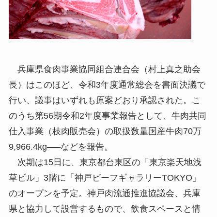
兵庫県食肉事業協同組合連合会（村上真之助会
長）はこのほど、令和3年度通常総会を書面決議で
行い、議事はいずれも原案どおり承認された。こ
のうち第56期令和2年度事業報告として、牛肉共同
仕入事業（枝肉販売会）の取扱数量国産牛肉70万
9,966.4kg—–などを報告。
次期は15日に、東京都台東区の「東京楽天地浅
草ビル」3階に「神戸ビーフギャラリーTOKYO」
のオープンを予定。神戸肉流通推進協議会、兵庫
県と協力して設営するもので、飲食スペースと情