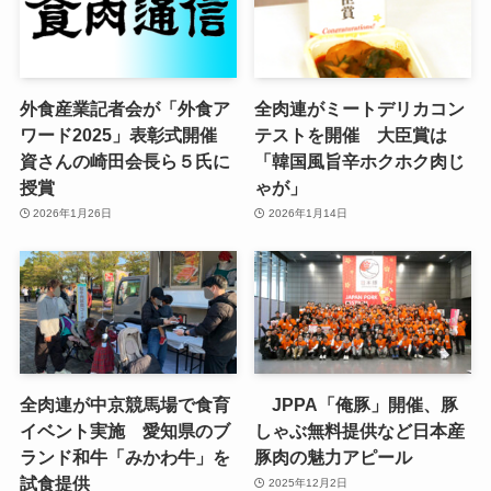
外食産業記者会が「外食ア
全肉連がミートデリカコン
ワード2025」表彰式開催
テストを開催 大臣賞は
資さんの崎田会長ら５氏に
「韓国風旨辛ホクホク肉じ
授賞
ゃが」
2026年1月26日
2026年1月14日
全肉連が中京競馬場で食育
JPPA「俺豚」開催、豚
イベント実施 愛知県のブ
しゃぶ無料提供など日本産
ランド和牛「みかわ牛」を
豚肉の魅力アピール
試食提供
2025年12月2日