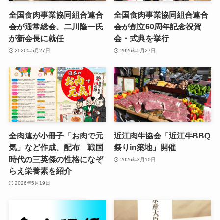
全国食肉事業協同組合連合
全国食肉事業協同組合連合
会が通常総会、二川隆一氏
会が創立60周年記念祝賀
が新会長に就任
会・式典を挙行
2026年5月27日
2026年5月27日
全肉連が小冊子「お肉で元
近江肉牛協会「近江牛BBQ
気」など作成、配布 戦国
祭りin築地」開催
時代の三英傑の性格になぞ
2026年3月10日
らえ栄養素を紹介
2026年5月19日