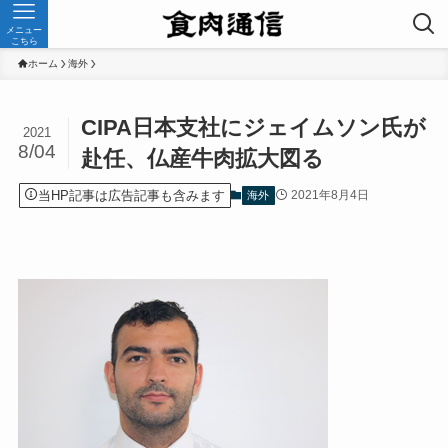
メニュー
こちら
ホーム
海外
CIPA日本支社にジェイムソン氏が
2021
8/04
赴任、仏産牛肉拡大図る
当HP記事は広告記事も含みます
2021年8月4日
海外