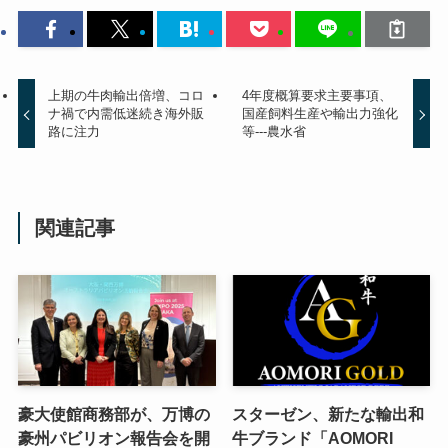
上期の牛肉輸出倍増、コロ
4年度概算要求主要事項、
ナ禍で内需低迷続き海外販
国産飼料生産や輸出力強化
路に注力
等---農水省
関連記事
豪大使館商務部が、万博の
スターゼン、新たな輸出和
豪州パビリオン報告会を開
牛ブランド「AOMORI