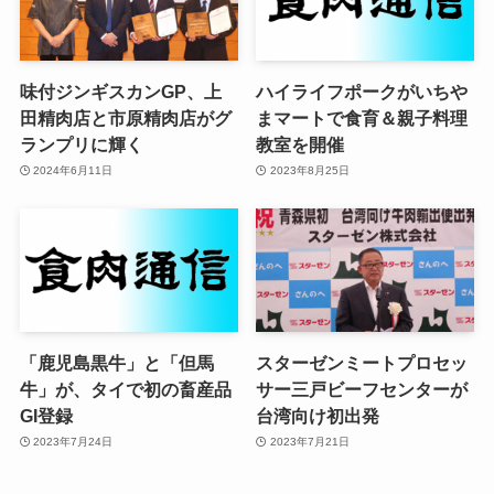
味付ジンギスカンGP、上
ハイライフポークがいちや
田精肉店と市原精肉店がグ
まマートで食育＆親子料理
ランプリに輝く
教室を開催
2024年6月11日
2023年8月25日
「鹿児島黒牛」と「但馬
スターゼンミートプロセッ
牛」が、タイで初の畜産品
サー三戸ビーフセンターが
GI登録
台湾向け初出発
2023年7月24日
2023年7月21日