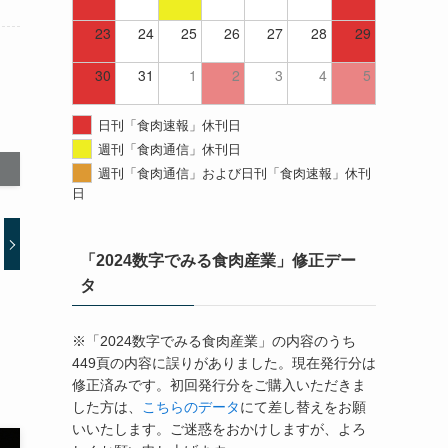
23
24
25
26
27
28
29
30
31
1
2
3
4
5
日刊「食肉速報」休刊日
週刊「食肉通信」休刊日
週刊「食肉通信」および日刊「食肉速報」休刊
日
「2024数字でみる食肉産業」修正デー
タ
※「2024数字でみる食肉産業」の内容のうち
449頁の内容に誤りがありました。現在発行分は
修正済みです。初回発行分をご購入いただきま
した方は、
こちらのデータ
にて差し替えをお願
いいたします。ご迷惑をおかけしますが、よろ