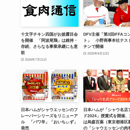
十文字チキン四国がお披露目会
DFV主催「第3回IFFAコ
を開催 「阿波尾鶏」は維持・
ト」 小野商事本社テス
存続、さらなる事業承継にも意
チンで開催
欲
2025年9月12日
2026年7月21日
日本ハムがシャウエッセンのフ
日本ハムが「シャウ名店
レーバーシリーズをリニューア
ド2024」授賞式を開催
ル 「パワ辛」「おいちぃず」
は烏森百薬（東京都港区
発売
の「シャウエッセンの肉