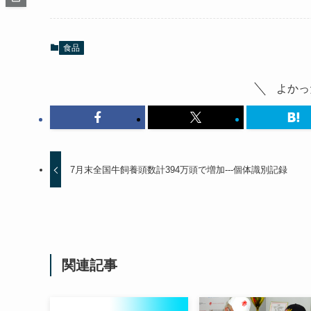
食品
よかっ
7月末全国牛飼養頭数計394万頭で増加---個体識別記録
関連記事