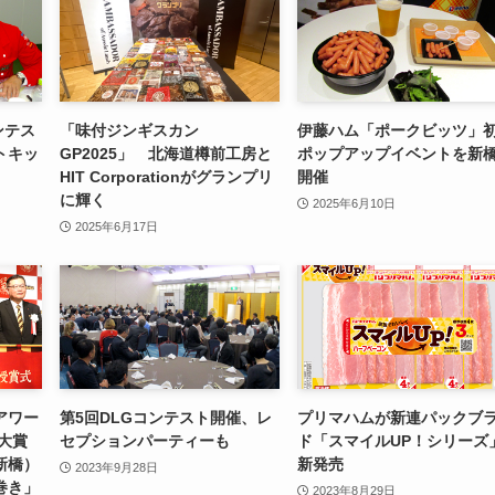
ンテス
「味付ジンギスカン
伊藤ハム「ポークビッツ」
トキッ
GP2025」 北海道樽前工房と
ポップアップイベントを新
HIT Corporationがグランプリ
開催
に輝く
2025年6月10日
2025年6月17日
アワー
第5回DLGコンテスト開催、レ
プリマハムが新連パックブ
、大賞
セプションパーティーも
ド「スマイルUP！シリーズ
新橋）
新発売
2023年9月28日
巻き」
2023年8月29日