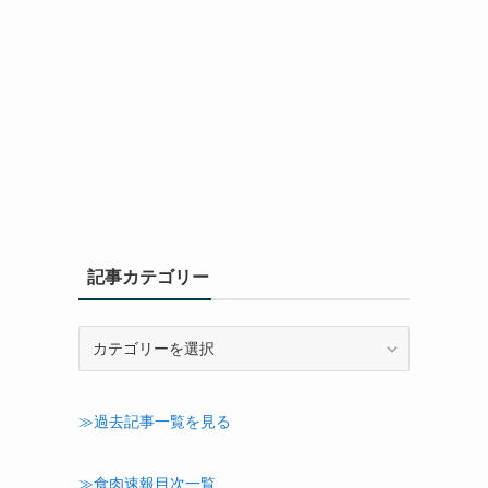
記事カテゴリー
記
事
カ
テ
≫過去記事一覧を見る
ゴ
リ
ー
≫食肉速報目次一覧