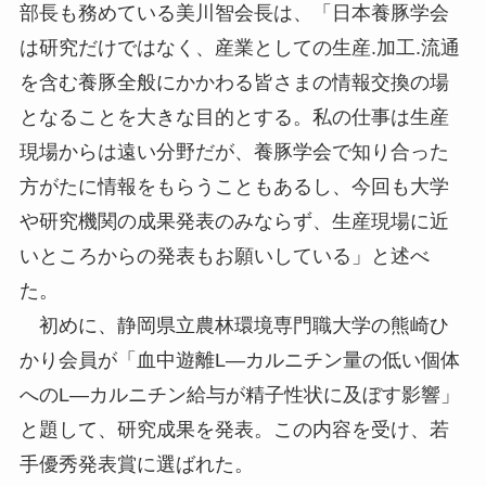
部長も務めている美川智会長は、「日本養豚学会
は研究だけではなく、産業としての生産.加工.流通
を含む養豚全般にかかわる皆さまの情報交換の場
となることを大きな目的とする。私の仕事は生産
現場からは遠い分野だが、養豚学会で知り合った
方がたに情報をもらうこともあるし、今回も大学
や研究機関の成果発表のみならず、生産現場に近
いところからの発表もお願いしている」と述べ
た。
初めに、静岡県立農林環境専門職大学の熊崎ひ
かり会員が「血中遊離L—カルニチン量の低い個体
へのL—カルニチン給与が精子性状に及ぼす影響」
と題して、研究成果を発表。この内容を受け、若
手優秀発表賞に選ばれた。