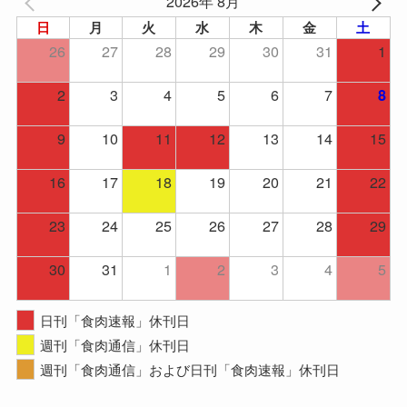
2026年 8月
日
月
火
水
木
金
土
26
27
28
29
30
31
1
2
3
4
5
6
7
8
9
10
11
12
13
14
15
16
17
18
19
20
21
22
23
24
25
26
27
28
29
30
31
1
2
3
4
5
日刊「食肉速報」休刊日
週刊「食肉通信」休刊日
週刊「食肉通信」および日刊「食肉速報」休刊日