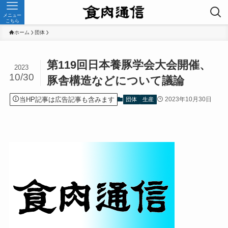
メニュー
こちら
ホーム
団体
第119回日本養豚学会大会開催、
2023
10/30
豚舎構造などについて議論
当HP記事は広告記事も含みます
2023年10月30日
団体
生産