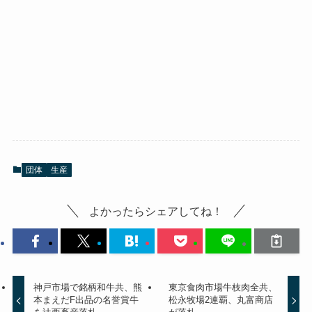
団体
生産
よかったらシェアしてね！
神戸市場で銘柄和牛共、熊
東京食肉市場牛枝肉全共、
本まえだF出品の名誉賞牛
松永牧場2連覇、丸富商店