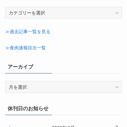
記
事
カ
テ
≫過去記事一覧を見る
ゴ
リ
≫食肉速報目次一覧
ー
アーカイブ
ア
ー
カ
イ
休刊日のお知らせ
ブ