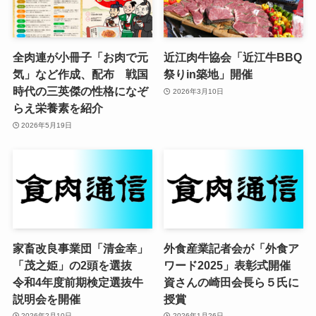
全肉連が小冊子「お肉で元
近江肉牛協会「近江牛BBQ
気」など作成、配布 戦国
祭りin築地」開催
時代の三英傑の性格になぞ
2026年3月10日
らえ栄養素を紹介
2026年5月19日
家畜改良事業団「清金幸」
外食産業記者会が「外食ア
「茂之姫」の2頭を選抜
ワード2025」表彰式開催
令和4年度前期検定選抜牛
資さんの崎田会長ら５氏に
説明会を開催
授賞
2026年2月10日
2026年1月26日