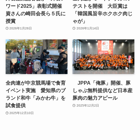
ワード2025」表彰式開催
テストを開催 大臣賞は
資さんの崎田会長ら５氏に
「韓国風旨辛ホクホク肉じ
授賞
ゃが」
2026年1月26日
2026年1月14日
全肉連が中京競馬場で食育
JPPA「俺豚」開催、豚
イベント実施 愛知県のブ
しゃぶ無料提供など日本産
ランド和牛「みかわ牛」を
豚肉の魅力アピール
試食提供
2025年12月2日
2025年12月10日