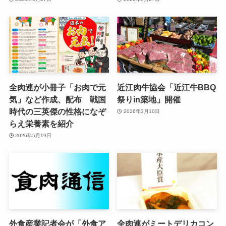
全肉連が小冊子「お肉で元
近江肉牛協会「近江牛BBQ
気」など作成、配布 戦国
祭りin築地」開催
時代の三英傑の性格になぞ
2026年3月10日
らえ栄養素を紹介
2026年5月19日
外食産業記者会が「外食ア
全肉連がミートデリカコン