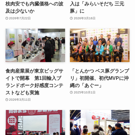
枝肉安でも内臓価格への波
入は「みらいそだち 三元
及は少ないか
豚」に
2026年7月22日
2026年3月16日
食肉産業展が東京ビッグサ
「とんかつ ベス豚グランプ
イトで開幕 第1回輸入ブ
リ」初開催、初代MVPに沖
ランドポーク好感度コンテ
縄の「あぐー」
ストなども実施
2025年10月1日
2026年3月11日