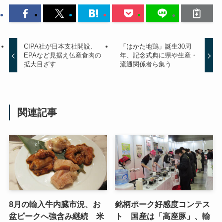
CIPA社が日本支社開設、
「はかた地鶏」誕生30周
EPAなど見据え仏産食肉の
年、記念式典に県や生産・
拡大目ざす
流通関係者ら集う
関連記事
8月の輸入牛内臓市況、お
銘柄ポーク好感度コンテス
盆ピークへ強含み継続 米
ト 国産は「高座豚」、輸