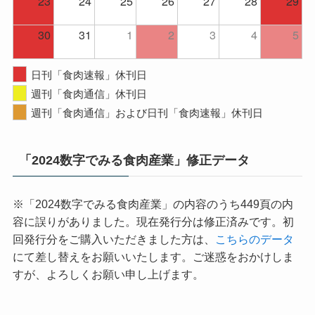
23
24
25
26
27
28
29
30
31
1
2
3
4
5
日刊「食肉速報」休刊日
週刊「食肉通信」休刊日
週刊「食肉通信」および日刊「食肉速報」休刊日
「2024数字でみる食肉産業」修正データ
※「2024数字でみる食肉産業」の内容のうち449頁の内
容に誤りがありました。現在発行分は修正済みです。初
回発行分をご購入いただきました方は、
こちらのデータ
にて差し替えをお願いいたします。ご迷惑をおかけしま
すが、よろしくお願い申し上げます。