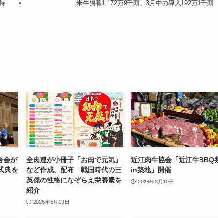
持
米牛飼養1,172万9千頭、3月中の導入192万1千頭
合会が
全肉連が小冊子「お肉で元気」
近江肉牛協会「近江牛BBQ
式典を
など作成、配布 戦国時代の三
in築地」開催
英傑の性格になぞらえ栄養素を
2026年3月10日
紹介
2026年5月19日