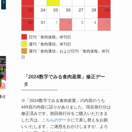
23
24
25
26
27
28
29
30
31
1
2
3
4
5
日刊「食肉速報」休刊日
週刊「食肉通信」休刊日
週刊「食肉通信」および日刊「食肉速報」休刊
日
「2024数字でみる食肉産業」修正デー
タ
祭り
※「2024数字でみる食肉産業」の内容のうち
449頁の内容に誤りがありました。現在発行分は
修正済みです。初回発行分をご購入いただきま
した方は、
こちらのデータ
にて差し替えをお願
いいたします。ご迷惑をおかけしますが、よろ