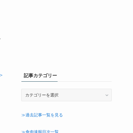
含
＞
記事カテゴリー
記
事
カ
テ
≫過去記事一覧を見る
ゴ
リ
ー
≫食肉速報目次一覧