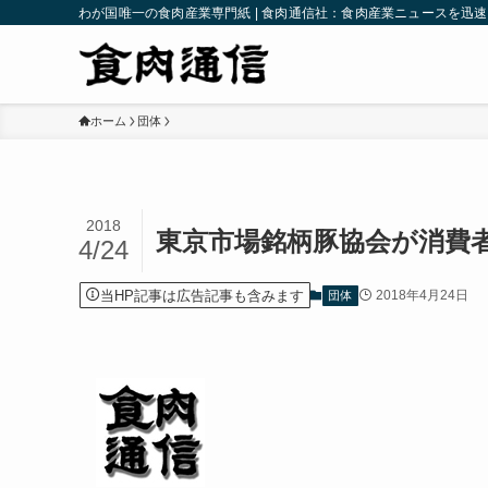
わが国唯一の食肉産業専門紙 | 食肉通信社：食肉産業ニュースを迅
ホーム
団体
2018
東京市場銘柄豚協会が消費
4/24
当HP記事は広告記事も含みます
2018年4月24日
団体