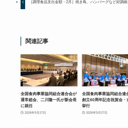
［調理食品支出金額・2月］焼き鳥、ハンバーグなど好調維
関連記事
全国食肉事業協同組合連合会が
全国食肉事業協同組合連
通常総会、二川隆一氏が新会長
創立60周年記念祝賀会・
に就任
挙行
2026年5月27日
2026年5月27日