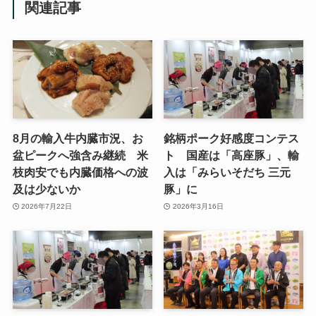
関連記事
8月の輸入牛内臓市況、お
銘柄ポーク好感度コンテス
盆ピークへ強含み継続 米
ト 国産は「高座豚」、輸
枝肉安でも内臓価格への波
入は「みらいそだち 三元
及は少ないか
豚」に
2026年7月22日
2026年3月16日