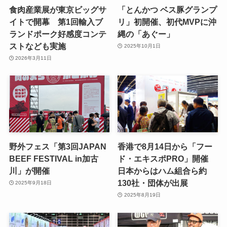
食肉産業展が東京ビッグサ
「とんかつ ベス豚グランプ
イトで開幕 第1回輸入ブ
リ」初開催、初代MVPに沖
ランドポーク好感度コンテ
縄の「あぐー」
ストなども実施
2025年10月1日
2026年3月11日
野外フェス「第3回JAPAN
香港で8月14日から「フー
BEEF FESTIVAL in加古
ド・エキスポPRO」開催
川」が開催
日本からはハム組合ら約
130社・団体が出展
2025年9月18日
2025年8月19日