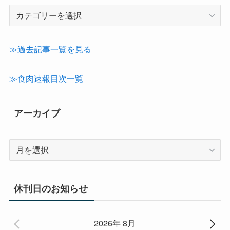
記
事
カ
テ
≫過去記事一覧を見る
ゴ
リ
≫食肉速報目次一覧
ー
アーカイブ
ア
ー
カ
イ
休刊日のお知らせ
ブ
2026年 8月