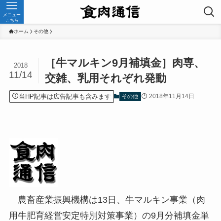
メニュー
こちら
ホーム
その他
［牛マルキン9月補填金］肉専、
2018
11/14
交雑、乳用それぞれ発動
当HP記事は広告記事も含みます
2018年11月14日
その他
農畜産業振興機構は13日、牛マルキン事業（肉
用牛肥育経営安定特別対策事業）の9月分補填金単