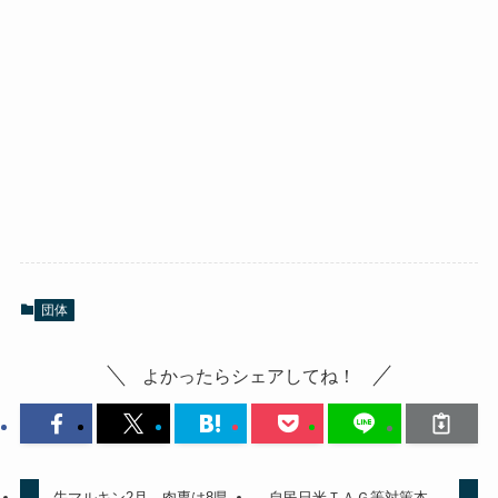
団体
よかったらシェアしてね！
牛マルキン2月、肉専は8県
自民日米ＴＡＧ等対策本