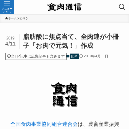
メニュー
こちら
ホーム
団体
脂肪酸に焦点当て、全肉連が小冊
2019
4/11
子「お肉で元気！」作成
当HP記事は広告記事も含みます
2019年4月11日
団体
全国食肉事業協同組合連合会
は、農畜産業振興