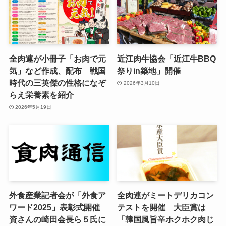
全肉連が小冊子「お肉で元
近江肉牛協会「近江牛BBQ
気」など作成、配布 戦国
祭りin築地」開催
時代の三英傑の性格になぞ
2026年3月10日
らえ栄養素を紹介
2026年5月19日
外食産業記者会が「外食ア
全肉連がミートデリカコン
ワード2025」表彰式開催
テストを開催 大臣賞は
資さんの崎田会長ら５氏に
「韓国風旨辛ホクホク肉じ