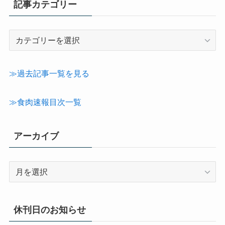
記事カテゴリー
記
事
カ
テ
≫過去記事一覧を見る
ゴ
リ
≫食肉速報目次一覧
ー
アーカイブ
ア
ー
カ
イ
休刊日のお知らせ
ブ