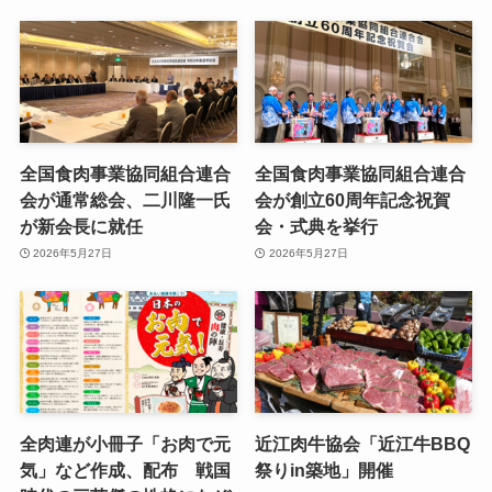
全国食肉事業協同組合連合
全国食肉事業協同組合連合
会が通常総会、二川隆一氏
会が創立60周年記念祝賀
が新会長に就任
会・式典を挙行
2026年5月27日
2026年5月27日
全肉連が小冊子「お肉で元
近江肉牛協会「近江牛BBQ
気」など作成、配布 戦国
祭りin築地」開催