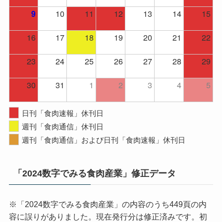
10
11
12
13
14
15
9
16
17
18
19
20
21
22
23
24
25
26
27
28
29
30
31
1
2
3
4
5
日刊「食肉速報」休刊日
週刊「食肉通信」休刊日
週刊「食肉通信」および日刊「食肉速報」休刊日
「2024数字でみる食肉産業」修正データ
※「2024数字でみる食肉産業」の内容のうち449頁の内
容に誤りがありました。現在発行分は修正済みです。初