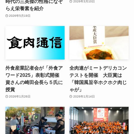
時代の三英傑の性格になぞ
2026年3月10日
らえ栄養素を紹介
2026年5月19日
外食産業記者会が「外食ア
全肉連がミートデリカコン
ワード2025」表彰式開催
テストを開催 大臣賞は
資さんの崎田会長ら５氏に
「韓国風旨辛ホクホク肉じ
授賞
ゃが」
2026年1月26日
2026年1月14日