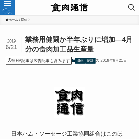
メニュー
こちら
ホーム
団体
業務用健闘か半年ぶりに増加—4月
2019
6/21
分の食肉加工品生産量
当HP記事は広告記事も含みます
2019年6月21日
団体
統計
日本ハム・ソーセージ工業協同組合はこのほ