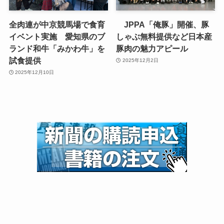
全肉連が中京競馬場で食育
JPPA「俺豚」開催、豚
イベント実施 愛知県のブ
しゃぶ無料提供など日本産
ランド和牛「みかわ牛」を
豚肉の魅力アピール
試食提供
2025年12月2日
2025年12月10日