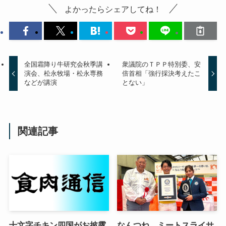
よかったらシェアしてね！
全国霜降り牛研究会秋季講
衆議院のＴＰＰ特別委、安
演会、松永牧場・松永専務
倍首相「強行採決考えたこ
などが講演
とない」
関連記事
十文字チキン四国がお披露
なんつね、ミートスライサ