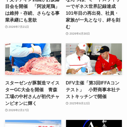
目会を開催 「阿波尾鶏」
ーでギネス世界記録達成
は維持・存続、さらなる事
101年目の再出発、社員・
業承継にも意欲
家族が一丸となり、絆を刻
む
2026年7月21日
2026年4月30日
スターゼンが豚製造マイス
DFV主催「第3回IFFAコン
ターGC大会を開催 青森
テスト」 小野商事本社テ
工場の中村さんが初代チャ
ストキッチンで開催
ンピオンに輝く
2025年9月12日
2026年2月17日