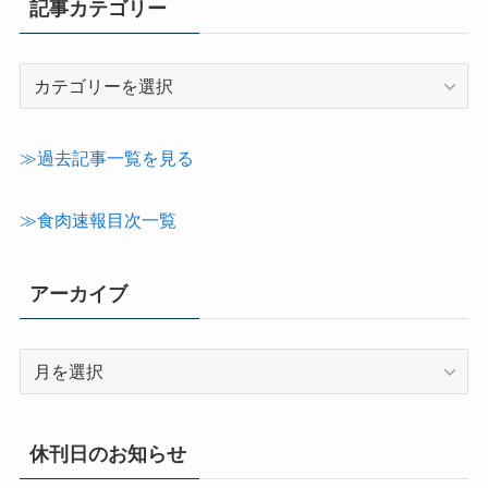
記事カテゴリー
記
事
カ
テ
≫過去記事一覧を見る
ゴ
リ
≫食肉速報目次一覧
ー
アーカイブ
ア
ー
カ
イ
休刊日のお知らせ
ブ