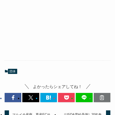
団体
よかったらシェアしてね！
マルイチ産商、畜産ECサ
［USDA需給予測］20年食