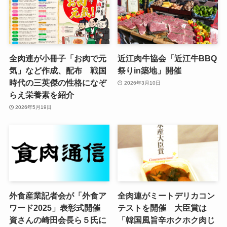
全肉連が小冊子「お肉で元
近江肉牛協会「近江牛BBQ
気」など作成、配布 戦国
祭りin築地」開催
時代の三英傑の性格になぞ
2026年3月10日
らえ栄養素を紹介
2026年5月19日
外食産業記者会が「外食ア
全肉連がミートデリカコン
ワード2025」表彰式開催
テストを開催 大臣賞は
資さんの崎田会長ら５氏に
「韓国風旨辛ホクホク肉じ