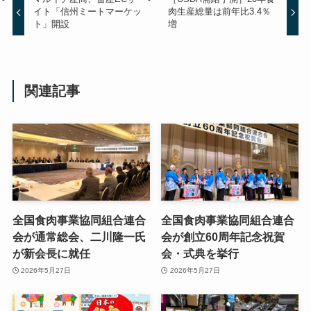
イト「信州ミートマーケッ
肉生産総量は前年比3.4％
ト」開設
増
関連記事
全国食肉事業協同組合連合
全国食肉事業協同組合連合
会が通常総会、二川隆一氏
会が創立60周年記念祝賀
が新会長に就任
会・式典を挙行
2026年5月27日
2026年5月27日