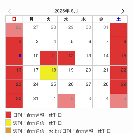
2026年 8月
日
月
火
水
木
金
土
26
27
28
29
30
31
1
2
3
4
5
6
7
8
10
11
12
13
14
15
9
16
17
18
19
20
21
22
23
24
25
26
27
28
29
30
31
1
2
3
4
5
日刊「食肉速報」休刊日
週刊「食肉通信」休刊日
週刊「食肉通信」および日刊「食肉速報」休刊日