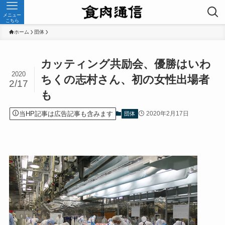
メニュー
こちら
ホーム
団体
カッティング共励会、優勝はいわ
2020
ちくの志村さん、初の女性出場者
2/17
も
当HP記事は広告記事も含みます
2020年2月17日
団体