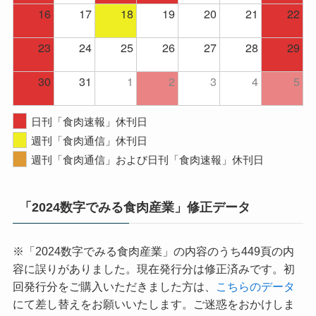
16
17
18
19
20
21
22
23
24
25
26
27
28
29
30
31
1
2
3
4
5
日刊「食肉速報」休刊日
週刊「食肉通信」休刊日
週刊「食肉通信」および日刊「食肉速報」休刊日
「2024数字でみる食肉産業」修正データ
※「2024数字でみる食肉産業」の内容のうち449頁の内
容に誤りがありました。現在発行分は修正済みです。初
回発行分をご購入いただきました方は、
こちらのデータ
にて差し替えをお願いいたします。ご迷惑をおかけしま