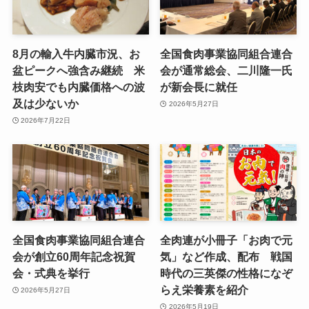
8月の輸入牛内臓市況、お
全国食肉事業協同組合連合
盆ピークへ強含み継続 米
会が通常総会、二川隆一氏
枝肉安でも内臓価格への波
が新会長に就任
及は少ないか
2026年5月27日
2026年7月22日
全国食肉事業協同組合連合
全肉連が小冊子「お肉で元
会が創立60周年記念祝賀
気」など作成、配布 戦国
会・式典を挙行
時代の三英傑の性格になぞ
らえ栄養素を紹介
2026年5月27日
2026年5月19日