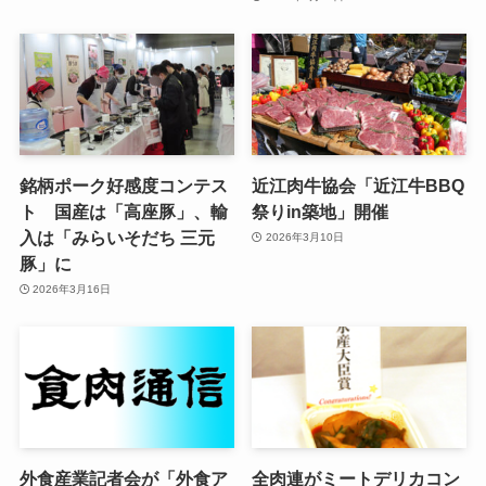
銘柄ポーク好感度コンテス
近江肉牛協会「近江牛BBQ
ト 国産は「高座豚」、輸
祭りin築地」開催
入は「みらいそだち 三元
2026年3月10日
豚」に
2026年3月16日
外食産業記者会が「外食ア
全肉連がミートデリカコン