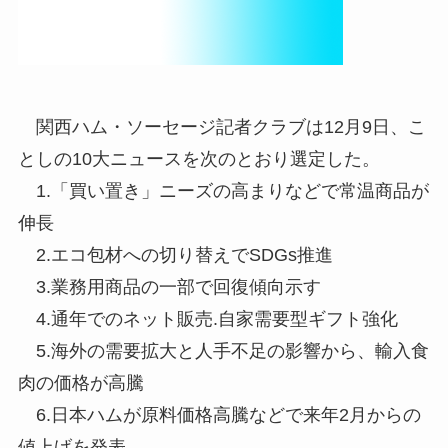
関西ハム・ソーセージ記者クラブは12月9日、こ
としの10大ニュースを次のとおり選定した。
1.「買い置き」ニーズの高まりなどで常温商品が
伸長
2.エコ包材への切り替えでSDGs推進
3.業務用商品の一部で回復傾向示す
4.通年でのネット販売.自家需要型ギフト強化
5.海外の需要拡大と人手不足の影響から、輸入食
肉の価格が高騰
6.日本ハムが原料価格高騰などで来年2月からの
値上げを発表